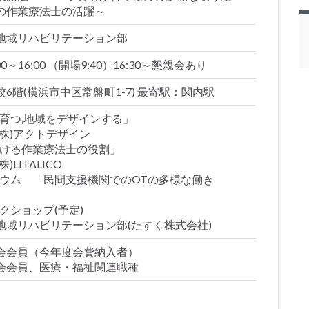
の作業療法士の活躍～
地域リハビリテーション部
:00～16:00 （開場9:40）16:30～懇親会あり
6階(横浜市中区常盤町1-7) 最寄駅：関内駅
どもの育つ,地域をデザインする」
アクトデザイン
民間における作業療法士の役割」
TALICO
シンポジウム 「民間支援機関でのOTの多様な働き
ークショップ(予定)
ビリテーション部(たすく株式会社)
会会員（今年度会費納入者）
会会員、医療・福祉関連職種