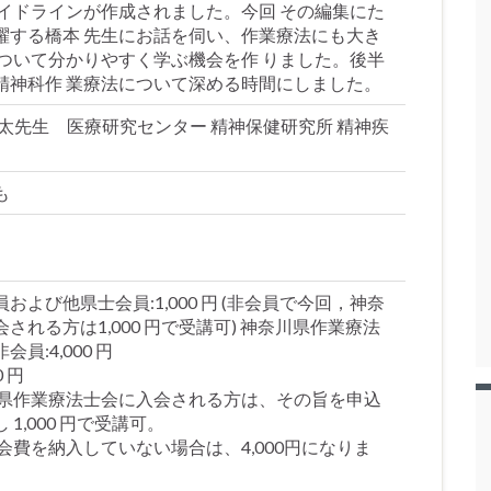
ガイドラインが作成されました。今回 その編集にた
躍する橋本 先生にお話を伺い、作業療法にも大き
について分かりやすく学ぶ機会を作 りました。後半
精神科作 業療法について深める時間にしました。
太先生 医療研究センター 精神保健研究所 精神疾
も
よび他県士会員:1,000 円 (非会員で今回，神奈
れる方は1,000 円で受講可) 神奈川県作業療法
員:4,000 円
 円
川県作業療法士会に入会される方は、その旨を申込
1,000 円で受講可。
会費を納入していない場合は、4,000円になりま