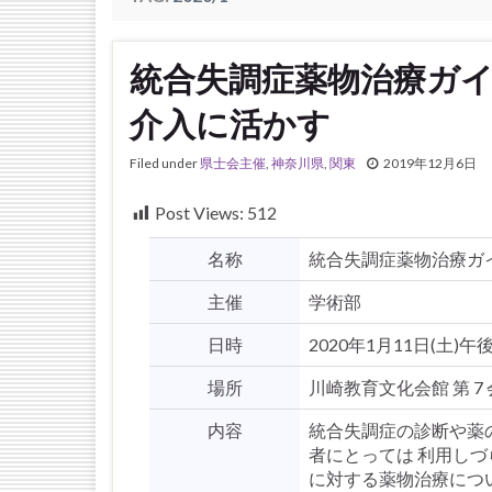
統合失調症薬物治療ガイ
介入に活かす
Filed under
県士会主催
,
神奈川県
,
関東
2019年12月6日
Post Views:
512
名称
統合失調症薬物治療ガ
主催
学術部
日時
2020年1月11日(土)午
場所
川崎教育文化会館 第 7
内容
統合失調症の診断や薬
者にとっては 利用し
に対する薬物治療につ