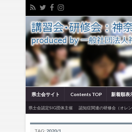
県士会サイト
Contents TOP
新着順表
県士会認定SIG団体主催
認知症関連の研修会（オレン
TAG:
2020/1