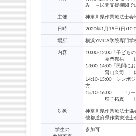
み」～民間支援機関で
主催
神奈川県作業療法士会
日時
2020年1月19日(日)10
場所
横浜YMCA学院専門学校
内容
10:00-12:00「子
嘉門邦岳 (株)
13:00-14:00「
畠山久司 (株)LI
14:10-15:00 
方」
15:10-16:00 ワ
増子拓真 地域リハ
対象
神奈川県作業療法士協
他都道府県作業療法士
学生の
参加可
参加可否