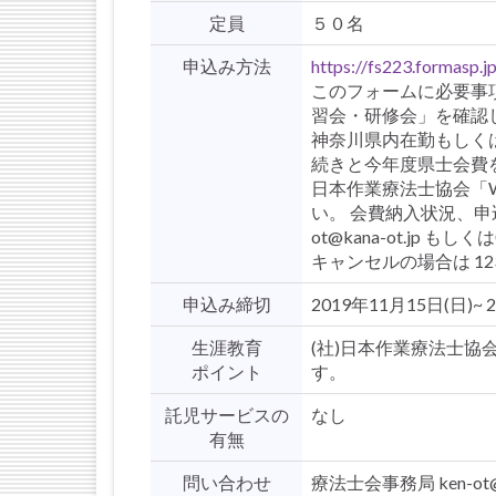
定員
５０名
申込み方法
https://fs223.formasp.
このフォームに必要事項
習会・研修会」を確認
神奈川県内在勤もしく
続きと今年度県士会費を
日本作業療法士協会「W
い。 会費納入状況、申
ot@kana-ot.jp も
キャンセルの場合は 1231g
申込み締切
2019年11月15日(日)~ 
生涯教育
(社)日本作業療法士協
ポイント
す。
託児サービスの
なし
有無
問い合わせ
療法士会事務局 ken-ot@k