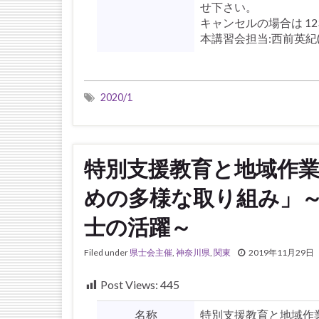
せ下さい。
キャンセルの場合は 1231g
本講習会担当:西前英紀(藤沢
2020/1
特別支援教育と地域作業療
めの多様な取り組み」
士の活躍～
Filed under
県士会主催
,
神奈川県
,
関東
2019年11月29日
Post Views:
445
名称
特別支援教育と地域作業