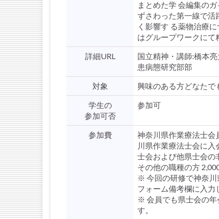
まとめた学 会編集の
ずさわった第一線で活
く影響す る薬物治療
はグループワークにて
詳細URL
国立精神・講師:橋本亮
患病態研究部部
対象
興味のある方どなたで
学生の
参加可
参加可否
参加費
神奈川県作業療法士会員お
川県作業療法士会に入会さ
士会および他県士会の非会
その他の職種の方 2,000
※ 今回の研修で神奈
フォーム備考欄に入力し 
※ 会員でも県士会の年
す。