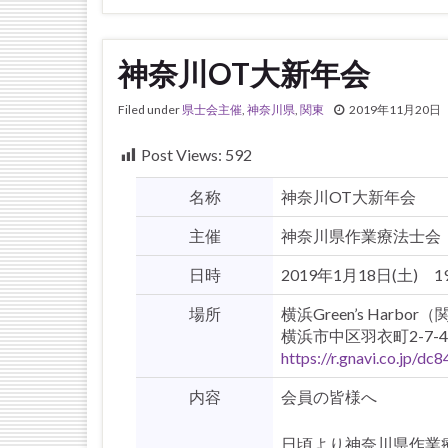
神奈川OT大新年会
Filed under
県士会主催
,
神奈川県
,
関東
2019年11月20日
Post Views:
592
名称
神奈川OT大新年会
主催
神奈川県作業療法士会
日時
2019年1月18日(土) 19
場所
横浜Green’s Harb
横浜市中区羽衣町2-7-4
https://r.gnavi.co.jp/d
内容
会員の皆様へ
日頃より神奈川県作業