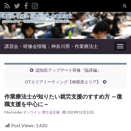
Tog
sear
Search for:
for
講習会・研修会情報：神奈川県・作業療法士
Togg
navig
認知症アップデート研修『臨床編』
OTエリアミーティング【相模原エリア】
作業療法士が知りたい就労支援のすすめ方 ～復
職支援を中心に～
Filed under
オンライン
,
県士会主催
2023年12月12日
Post Views:
1,420