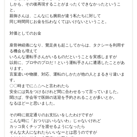
しかも、その後再現することがまったくできなかったというこ
と。
親御さんは、こんなにも腕前が違う私たちに対して
同じ時間同じお金を払わなくてはいけないということ。
対価としてのお金
座骨神経痛になり、鵞足炎も起こしてからは、タクシーを利用す
る機会も増えて
いろんな運転手さんがいるものだということを実感しますが
以前に、プロ中のプロだ！という運転手さんに遭遇したことがあ
ります。
言葉遣いや物腰、対応、運転のしかたが他の人とまるきり違いま
す。
〇〇時までに△△へと言われたら
安全には気をつけるけれど間に合わせるって言っていました。
聞けば、学会等で医師の送迎を予約されることが多いとか。
なるほどーと思いました。
その時に規定通りのお支払いをしたわけですが
こんな時に「おつりはいらないわ」じゃないけれど
カッコ良くチップを渡せるようになったら
そんな大人になれたらいいなーとは思うのですが