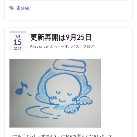
番外編
更新再開は9月25日
9月
15
Filed under
よっしーずボイス（ブログ）
2017
いつも「よっしーずボイス」にお立ち寄りくださいまして