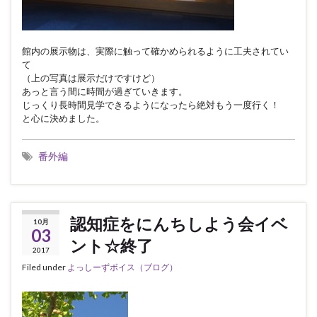
館内の展示物は、実際に触って確かめられるように工夫されてい
て
（上の写真は展示だけですけど）
あっと言う間に時間が過ぎていきます。
じっくり長時間見学できるようになったら絶対もう一度行く！
と心に決めました。
番外編
認知症をにんちしよう会イベ
10月
03
ント☆終了
2017
Filed under
よっしーずボイス（ブログ）