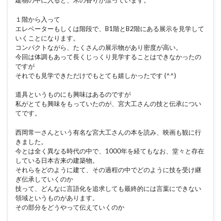
建物の中に入ると、木の香りが漂っています。
１階から入って
エレベーターもしくは階段で、B1階とB2階にある展示を見学して
いくことになります。
コンパクトながら、たくさんの展示物があり密度が高い。
今回は体調もあって長くじっくり見学することはできなかったの
ですが
それでも見学できただけでもとても嬉しかったです (^^)
道具というものにも興味はあるのですが
私がとても興味をもっていたのが、宮大工さんの技と伝承につい
てです。
西岡常一さんという有名な宮大工さんの本を読み、映画も観に行
きました。
今とは全く異なる時代の中で、1000年を経てもなお、堂々と存在
している日本古来の建築物。
それらをどのように建て、その過程の中でどのように技を受け継
ぎ伝承していくのか
技って、どんなに言語化を追求しても最終的には言葉にできない
領域というものがあります。
その部分をどうやって伝えていくのか