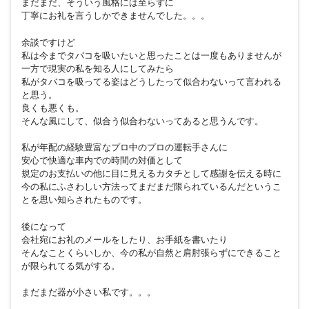
まだまだ、そういう風格には至らずに
丁寧にお礼を言うしかできませんでした。。。
余談ですけど
私は今までタバコを吸いたいと思ったことは一度もありませんが
一方で現実の私を知る人にしてみたら
私がタバコを吸ってる姿はどうしたって似合わないって言われる
と思う。
良くも悪くも。
そんな風にして、似合う似合わないってあると思うんです。
私が年配の経験豊富なプロ中のプロの運転手さんに
安心で快適な車内での時間の対価として
規定のお支払いの他に目に見えるカタチとして感謝を伝える時に
今の私にふさわしい方法ってまだまだ限られているんだというこ
とを思い知らされたものです。
後になって
会社宛にお礼のメールをしたり、お手紙を書いたり
そんなことくらいしか、今の私が自然と肩肘張らずにできること
が限られてる気がする。
まだまだ器が小さい私です。。。