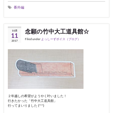
番外編
念願の竹中大工道具館☆
10月
11
Filed under
よっしーずボイス（ブログ）
2017
２年越しの希望がようやく叶いました！
行きたかった「竹中大工道具館」
行ってまいりました (^^)