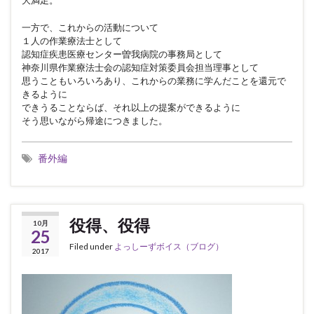
大満足。
一方で、これからの活動について
１人の作業療法士として
認知症疾患医療センター曽我病院の事務局として
神奈川県作業療法士会の認知症対策委員会担当理事として
思うこともいろいろあり、これからの業務に学んだことを還元で
きるように
できうることならば、それ以上の提案ができるように
そう思いながら帰途につきました。
番外編
役得、役得
10月
25
Filed under
よっしーずボイス（ブログ）
2017