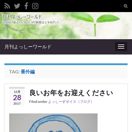
Tog
sear
Search for:
for
月刊よっしーワールド
Togg
navig
TAG:
番外編
良いお年をお迎えください
12月
28
Filed under
よっしーずボイス（ブログ）
2017