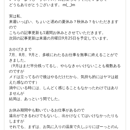
どうもありがとうございます。 m(_ _)m
実は私、
来週いっぱい、ちょいと遅めの夏休み？秋休み？をいただきます
ので
こちらの記事更新も1週間お休みとさせていただきます。
次回の記事更新は来週の月曜日9月25日を予定しています。
おかげさまで
7月、8月、9月と、多岐にわたるお仕事を無事に終えることがで
きました。
（9月はまだ半分残ってるし、やらなきゃいけないことも複数ある
のですが
メドは立ってるので後はやるだけだから、気持ち的にはヤマは超
えた感なのです）
渦中にいる時には、しんどく感じることもなかったわけではあり
ませんが
結局は、あっという間でした。
お休み期間中も動いているお仕事があるので
遠出ができるわけでもないし、出かけなくてはいけなかったりも
しますが
それでも、まずは、お気に入りの温泉で久しぶりにぼーっとのん