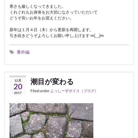
寒さも厳しくなってきました。
くれぐれもお身体をお大切になさっていただいて
どうぞ良いお年をお迎えください。
新年は１月４日（木）から更新を再開します。
引き続きどうぞよろしくお願い申し上げます m(_ _)m
番外編
潮目が変わる
12月
20
Filed under
よっしーずボイス（ブログ）
2017