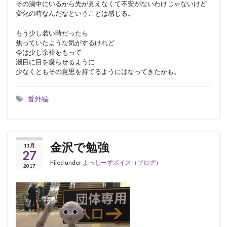
その渦中にいるから先が見えなくて不安がないわけじゃないけど
変化の時なんだなということは感じる。
もう少し若い時だったら
焦っていたような気がするけれど
今は少し余裕をもって
潮目に目を凝らせるように
少なくともその意思を持てるようにはなってきたかも。
番外編
金沢で勉強
11月
27
Filed under
よっしーずボイス（ブログ）
2017