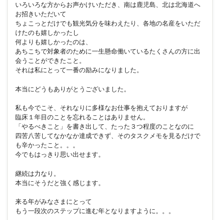
いろいろな方からお声かけいただき、南は鹿児島、北は北海道へ
お招きいただいて
ちょこっとだけでも観光気分を味わえたり、各地の名産をいただ
けたのも嬉しかったし
何よりも嬉しかったのは、
あちこちで対象者のために一生懸命働いているたくさんの方に出
会うことができたこと。
それは私にとって一番の励みになりました。
本当にどうもありがとうございました。
私も今でこそ、それなりに多様なお仕事を抱えておりますが
臨床１年目のことを忘れることはありません。
「やるべきこと」を書き出して、たった３つ程度のことなのに
四苦八苦してなかなか達成できず、そのタスクメモを見るだけで
も辛かったこと。。。
今でもはっきり思い出せます。
継続は力なり。
本当にそうだと強く感じます。
来る年がみなさまにとって
もう一段次のステップに進む年となりますように。。。