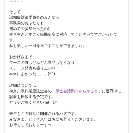
たです。
そして
認知症対策委員会のみんなも
事務局のおふたりも
初めての参加だったのに
生き生きとすごく臨機応変に対応してくださってすごかったで
す。
私も楽しい一日を過ごすことができました。
おかげさまで
ブースの方もどんどん景品もなくなり
ステージ発表も盛り上がり
本当によかった。。。(^^)
詳細については
神奈川県作業療法士会の
「県士会活動☆あらかると」
に近日中に
記事を掲載する予定です。
どうぞご覧ください m(_ _)m
来年もこの時期に開催されるハズです。
みなさま、どうぞ来年はお立ち寄りくださいませ。
お待ちしておりまーす☆