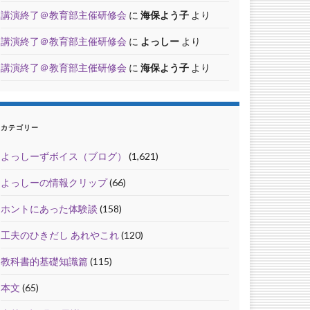
講演終了＠教育部主催研修会
に
海保よう子
より
講演終了＠教育部主催研修会
に
よっしー
より
講演終了＠教育部主催研修会
に
海保よう子
より
カテゴリー
よっしーずボイス（ブログ）
(1,621)
よっしーの情報クリップ
(66)
ホントにあった体験談
(158)
工夫のひきだし あれやこれ
(120)
教科書的基礎知識篇
(115)
本文
(65)