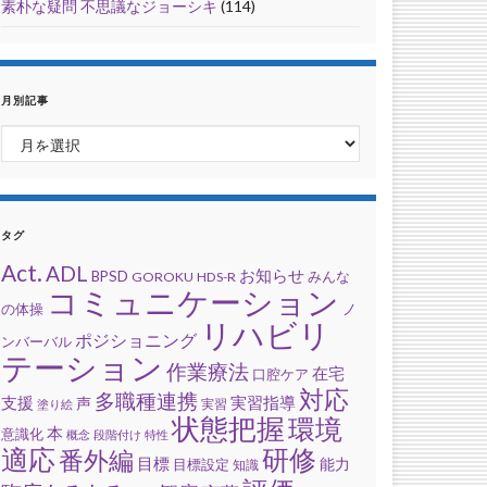
素朴な疑問 不思議なジョーシキ
(114)
月別記事
月別記事
タグ
Act.
ADL
お知らせ
BPSD
みんな
GOROKU
HDS-R
コミュニケーション
の体操
ノ
リハビリ
ポジショニング
ンバーバル
テーション
作業療法
在宅
口腔ケア
対応
多職種連携
支援
実習指導
声
実習
塗り絵
状態把握
環境
本
意識化
概念
段階付け
特性
適応
研修
番外編
目標
能力
目標設定
知識