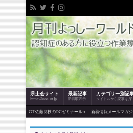
県士会サイト
最新記事
カテゴリー別記
https://kana-ot.jp
新着順表示
タイトルから記事を探
OT佐藤良枝のDCゼミナール »
新着情報メールマガジン