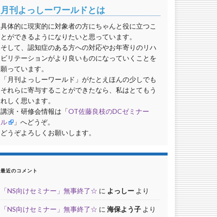
月刊よっしーワールドとは
具体的に現実的に対象者の方にちゃんと役に立つこ
とができるようになりたいと思っています。
そして、認知症のある方への対応やお年寄りのリハ
ビリテーションがより良いものになっていくことを
願っています。
「月刊よっしーワールド」がたとえほんの少しでも
それらに寄与することができたなら、私はとてもう
れしく思います。
講演・研修会情報は「
OT佐藤良枝のDCゼミナー
ル
」へどうぞ。
どうぞよろしくお願いします。
最近のコメント
「NS向けセミナー」無事終了☆
に
よっしー
より
「NS向けセミナー」無事終了☆
に
海保よう子
より