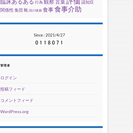
評価
臨床あるある
観察
言葉
行為
認知症
食事介助
食事
関係性
集団
靴
頭の体操
Since : 2021/4/27
管理者
ログイン
投稿フィード
コメントフィード
WordPress.org