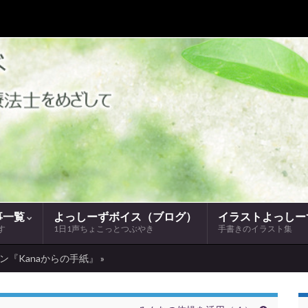
事一覧
よっしーずボイス（ブログ）
イラストよっしー
す
1日1声ちょこっとつぶやき
手書きのイラスト集
『Kanaからの手紙』 »