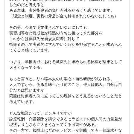
したのだと考えると
ある意味、実習指導者の負担も減るだろうと感じています。
（理念と制度、実践の矛盾が全て解消されていないにしても）
その分、今まで明文化されていないにしても
実習指導者と養成校が暗黙のうちに担ってきた部分を
これからは就職先が新規入職者に対して
指導者の元で実践的に学んでいく時期を担保することが求められ
てくると感じています。
つまり、卒後養成における就職先に求められる比重が結果として
大きくなってくる。
もっと言うと、リハ職本人の向学心・自己研鑽が試される。
大人ですから、ある意味当たり前のこと、他人は他人、自分は自
分だとは思いますが
問題は対象者の側に立ってこの現状をどう見るかということだと
考えています。
どんな職業だって、ピンキリですが
診療報酬・介護報酬を請求できるセラピストの個人間の力量差が
現状よりもさらに大きくなってくる可能性がある。
その一方で、報酬上はどのセラピストが実践しても一律請求とな