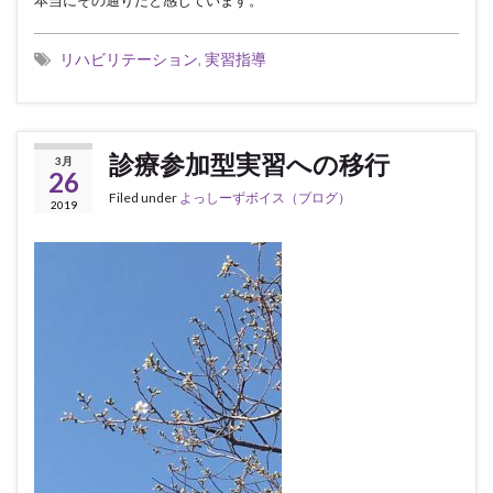
本当にその通りだと感じています。
リハビリテーション
,
実習指導
診療参加型実習への移行
3月
26
Filed under
よっしーずボイス（ブログ）
2019