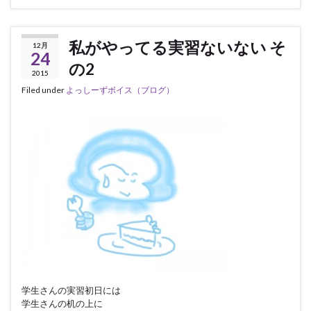
私がやってる実習ないない そ
12月
24
の2
2015
Filed under
よっしーずボイス（ブログ）
学生さんの実習初日には
学生さんの机の上に