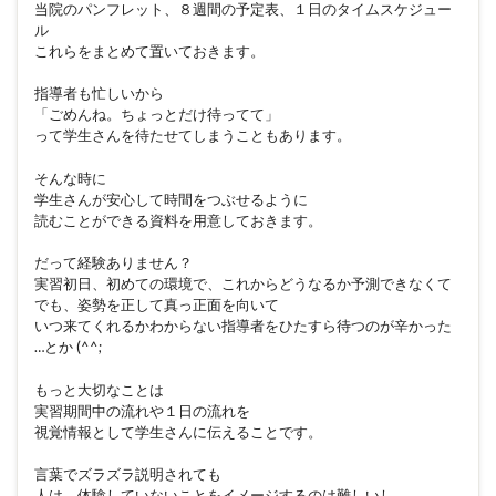
当院のパンフレット、８週間の予定表、１日のタイムスケジュー
ル
これらをまとめて置いておきます。
指導者も忙しいから
「ごめんね。ちょっとだけ待ってて」
って学生さんを待たせてしまうこともあります。
そんな時に
学生さんが安心して時間をつぶせるように
読むことができる資料を用意しておきます。
だって経験ありません？
実習初日、初めての環境で、これからどうなるか予測できなくて
でも、姿勢を正して真っ正面を向いて
いつ来てくれるかわからない指導者をひたすら待つのが辛かった
…とか (^^;
もっと大切なことは
実習期間中の流れや１日の流れを
視覚情報として学生さんに伝えることです。
言葉でズラズラ説明されても
人は、体験していないことをイメージするのは難しいし