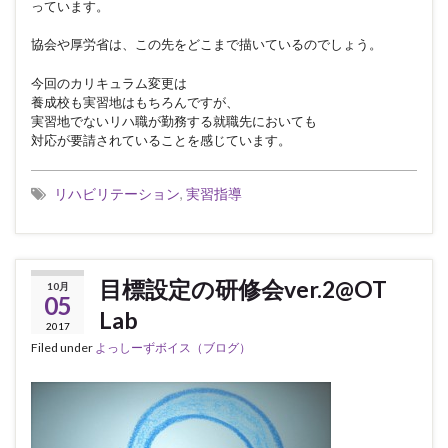
っています。
協会や厚労省は、この先をどこまで描いているのでしょう。
今回のカリキュラム変更は
養成校も実習地はもちろんですが、
実習地でないリハ職が勤務する就職先においても
対応が要請されていることを感じています。
リハビリテーション
,
実習指導
目標設定の研修会ver.2@OT
10月
05
Lab
2017
Filed under
よっしーずボイス（ブログ）