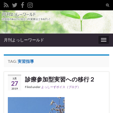
Tog
sear
Search for:
for
月刊よっしーワールド
Togg
navig
TAG:
実習指導
診療参加型実習への移行２
3月
27
Filed under
よっしーずボイス（ブログ）
2019