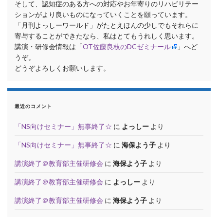
そして、認知症のある方への対応やお年寄りのリハビリテー
ションがより良いものになっていくことを願っています。
「月刊よっしーワールド」がたとえほんの少しでもそれらに
寄与することができたなら、私はとてもうれしく思います。
講演・研修会情報は「
OT佐藤良枝のDCゼミナール
」へど
うぞ。
どうぞよろしくお願いします。
最近のコメント
「NS向けセミナー」無事終了☆
に
よっしー
より
「NS向けセミナー」無事終了☆
に
海保よう子
より
講演終了＠教育部主催研修会
に
海保よう子
より
講演終了＠教育部主催研修会
に
よっしー
より
講演終了＠教育部主催研修会
に
海保よう子
より