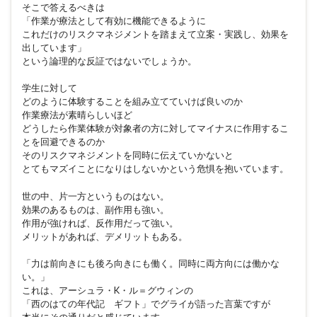
そこで答えるべきは
「作業が療法として有効に機能できるように
これだけのリスクマネジメントを踏まえて立案・実践し、効果を
出しています」
という論理的な反証ではないでしょうか。
学生に対して
どのように体験することを組み立てていけば良いのか
作業療法が素晴らしいほど
どうしたら作業体験が対象者の方に対してマイナスに作用するこ
とを回避できるのか
そのリスクマネジメントを同時に伝えていかないと
とてもマズイことになりはしないかという危惧を抱いています。
世の中、片一方というものはない。
効果のあるものは、副作用も強い。
作用が強ければ、反作用だって強い。
メリットがあれば、デメリットもある。
「力は前向きにも後ろ向きにも働く。同時に両方向には働かな
い。」
これは、アーシュラ・K・ル＝グウィンの
「西のはての年代記 ギフト」でグライが語った言葉ですが