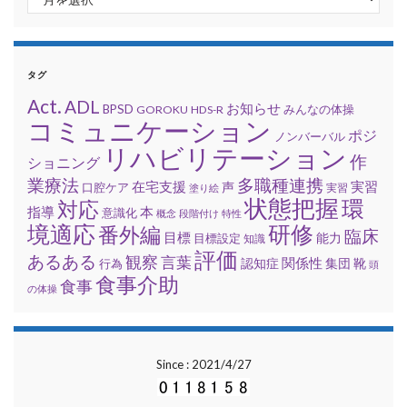
タグ
Act.
ADL
お知らせ
BPSD
みんなの体操
GOROKU
HDS-R
コミュニケーション
ポジ
ノンバーバル
リハビリテーション
作
ショニング
業療法
多職種連携
在宅支援
実習
口腔ケア
声
実習
塗り絵
状態把握
環
対応
指導
本
意識化
概念
段階付け
特性
境適応
研修
番外編
臨床
目標
能力
目標設定
知識
評価
あるある
観察
言葉
関係性
集団
靴
行為
認知症
頭
食事介助
食事
の体操
Since : 2021/4/27