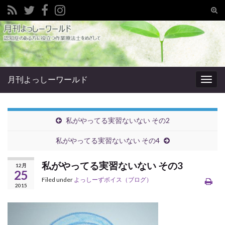
Tog
sear
Search for:
for
月刊よっしーワールド
Togg
navig
私がやってる実習ないない その2
私がやってる実習ないない その4
私がやってる実習ないない その3
12月
25
Filed under
よっしーずボイス（ブログ）
2015