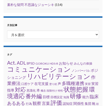
素朴な疑問 不思議なジョーシキ
(114)
月別記事
月別記事
タグ
Act.
ADL
お知らせ
BPSD
みんなの体操
GOROKU
HDS-R
コミュニケーション
ポジ
ノンバーバル
リハビリテーション
作
ショニング
業療法
多職種連携
在宅支援
実習
口腔ケア
声
実習
塗り絵
状態把握
環
対応
指導
本
意識化
概念
段階付け
特性
境適応
研修
番外編
臨床
目標
能力
目標設定
知識
評価
あるある
観察
言葉
関係性
集団
靴
行為
認知症
頭