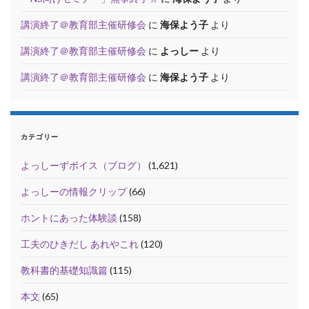
講演終了＠教育部主催研修会
に
海保よう子
より
講演終了＠教育部主催研修会
に
よっしー
より
講演終了＠教育部主催研修会
に
海保よう子
より
カテゴリー
よっしーずボイス（ブログ）
(1,621)
よっしーの情報クリップ
(66)
ホントにあった体験談
(158)
工夫のひきだし あれやこれ
(120)
教科書的基礎知識篇
(115)
本文
(65)