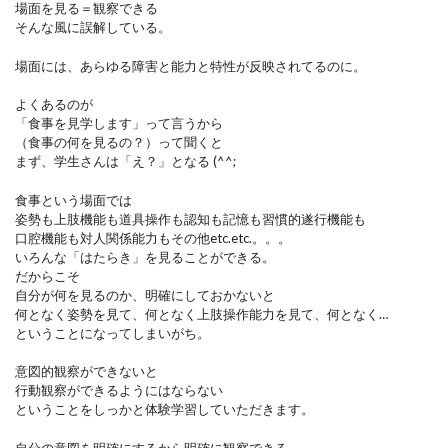
場面を見る＝観察できる
そんな風に誤解している。
場面には、あらゆる障害と能力と特性が反映されてるのに。
よくあるのが
「食事を見学します」って言うから
（食事の何を見るの？）って聞くと
まず、学生さんは「え？」となる (^^;
食事という場面では
姿勢も上肢機能も道具操作も認知も記憶も習慣的遂行機能も
口腔機能も対人関係能力もその他etc.etc.。。。
いろんな「はたらき」を見ることができる。
だからこそ
自分が何を見るのか、明確にしておかないと
何となく姿勢を見て、何となく上肢操作能力を見て、何となく…
ということになってしまいがち。
意図的観察ができないと
行動観察ができるようにはならない
ということをしっかと体験学習していただきます。
自分の意図を明確にするから明確に観察できる。