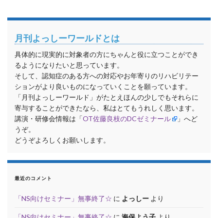
月刊よっしーワールドとは
具体的に現実的に対象者の方にちゃんと役に立つことができ
るようになりたいと思っています。
そして、認知症のある方への対応やお年寄りのリハビリテー
ションがより良いものになっていくことを願っています。
「月刊よっしーワールド」がたとえほんの少しでもそれらに
寄与することができたなら、私はとてもうれしく思います。
講演・研修会情報は「
OT佐藤良枝のDCゼミナール
」へど
うぞ。
どうぞよろしくお願いします。
最近のコメント
「NS向けセミナー」無事終了☆
に
よっしー
より
「NS向けセミナー」無事終了☆
に
海保よう子
より