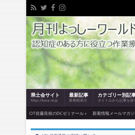
県士会サイト
最新記事
カテゴリー別記
https://kana-ot.jp
新着順表示
タイトルから記事を探
OT佐藤良枝のDCゼミナール »
新着情報メールマガジン