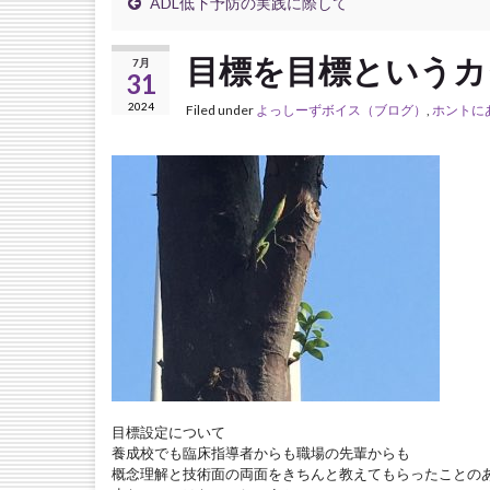
ADL低下予防の実践に際して
目標を目標というカ
7月
31
2024
Filed under
よっしーずボイス（ブログ）
,
ホントに
目標設定について
養成校でも臨床指導者からも職場の先輩からも
概念理解と技術面の両面をきちんと教えてもらったことの