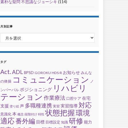
素朴な疑問 不思議なジョーシキ
(114)
月別記事
月別記事
タグ
Act.
ADL
お知らせ
BPSD
みんな
GOROKU
HDS-R
コミュニケーション
の体操
ノ
リハビリ
ポジショニング
ンバーバル
テーション
作業療法
在宅
口腔ケア
対応
多職種連携
支援
実習指導
声
実習
塗り絵
状態把握
環境
本
意識化
概念
段階付け
特性
適応
研修
番外編
目標
能力
目標設定
知識