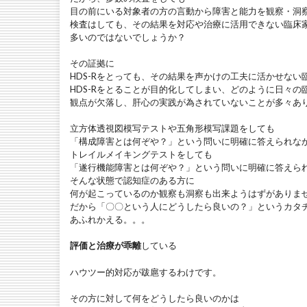
目の前にいる対象者の方の言動から障害と能力を観察・洞
検査はしても、その結果を対応や治療に活用できない臨床
多いのではないでしょうか？
その証拠に
HDS-Rをとっても、その結果を声かけの工夫に活かせない
HDS-Rをとることが目的化してしまい、どのように日々の
観点が欠落し、肝心の実践が為されていないことが多々あ
立方体透視図模写テストや五角形模写課題をしても
「構成障害とは何ぞや？」という問いに明確に答えられな
トレイルメイキングテストをしても
「遂行機能障害とは何ぞや？」という問いに明確に答えら
そんな状態で認知症のある方に
何が起こっているのか観察も洞察も出来ようはずがありま
だから「〇〇という人にどうしたら良いの？」というカタ
あふれかえる。。。
評価と治療が乖離
している
ハウツー的対応が跋扈するわけです。
その方に対して何をどうしたら良いのかは