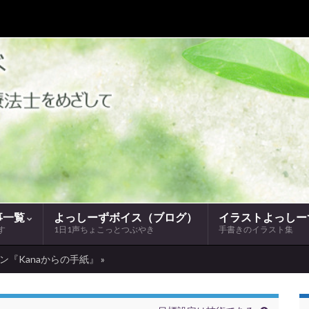
事一覧
よっしーずボイス（ブログ）
イラストよっしー
す
1日1声ちょこっとつぶやき
手書きのイラスト集
『Kanaからの手紙』 »