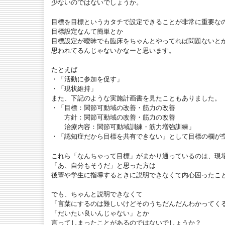
少ないのではないでしょうか。
目標を目標というカタチで設定できることが非常に重要な
目標設定なんて簡単とか
目標設定が曖昧でも臨床をちゃんとやってれば問題ないと
思われてるんじゃないかなーと思います。
たとえば
・「活動に参加を促す」
・「現状維持」
また、下記のような実施計画書を見たこともありました。
・「目標：関節可動域の改善・筋力の改善
方針：関節可動域の改善・筋力の改善
治療内容：関節可動域訓練・筋力増強訓練」
・「認知症だから目標を共有できない」として目標の欄が
これら「なんちゃって目標」がまかり通っているのは、現
「あ、自分もそうだ」と思った方は
後輩や学生に指導するときに説明できなくて内心困ったこ
でも、ちゃんと説明できなくて
「言葉にするのは難しいけどそのうちだんだんわかってく
「だいたい良いんじゃない」とか
言ってしまったことがあるのではないでしょうか？