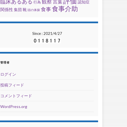
評価
臨床あるある
観察
言葉
行為
認知症
食事介助
食事
関係性
集団
靴
頭の体操
Since : 2021/4/27
管理者
ログイン
投稿フィード
コメントフィード
WordPress.org