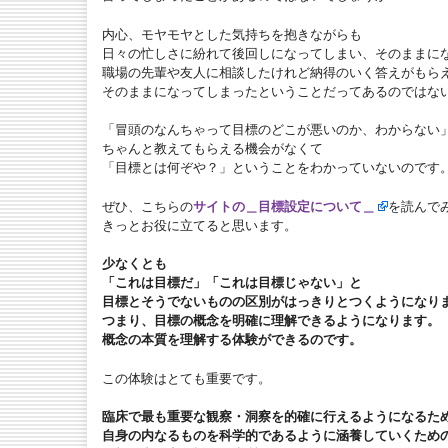
内心、モヤモヤとした気持ちを抱きながらも
日々の忙しさに紛れて後回しになってしまい、そのままに
職場の先輩や友人に相談したけれど納得のいく答えがもら
そのままになってしまったということだってあるのではな
「冒頭のなんちゃって目標のどこが悪いのか、わからない
ちゃんと教えてもらえる機会がなくて
「目標とは何ぞや？」ということをわかっていないのです
ぜひ、こちらの
サイトの＿目標設定について＿
を読んで
きっとお役に立てると思います。
少なくとも
「これは目標だ」「これは目標じゃない」と
目標とそうでないものの区別がはっきりとつくようになり
つまり、目標の概念を明確に理解できるようになります。
概念の本質を理解する体験ができるのです。
この体験はとても重要です。
臨床で最も重要な観察・洞察を的確に行えるようになるた
自身の内なるものを科学的であるように涵養していくため