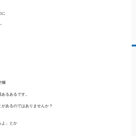
のに
か
空欄
場あるあるです。
とがあるのではありませんか？
るよ」とか