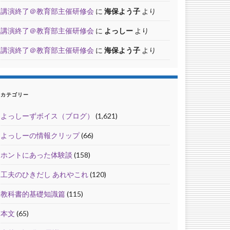
講演終了＠教育部主催研修会
に
海保よう子
より
講演終了＠教育部主催研修会
に
よっしー
より
講演終了＠教育部主催研修会
に
海保よう子
より
カテゴリー
よっしーずボイス（ブログ）
(1,621)
よっしーの情報クリップ
(66)
ホントにあった体験談
(158)
工夫のひきだし あれやこれ
(120)
教科書的基礎知識篇
(115)
本文
(65)