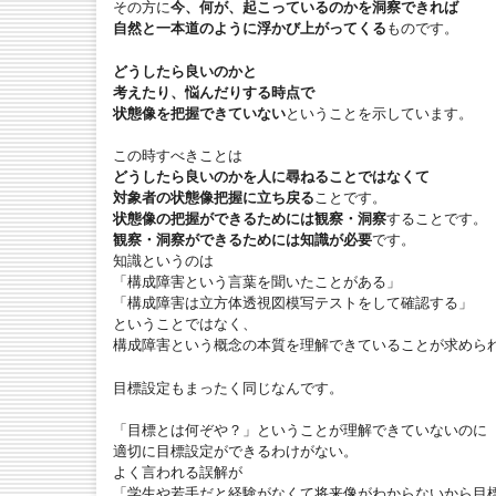
その方に
今、何が、起こっているのかを洞察できれば
自然と一本道のように浮かび上がってくる
ものです。
どうしたら良いのかと
考えたり、悩んだりする時点で
状態像を把握できていない
ということを示しています。
この時すべきことは
どうしたら良いのかを人に尋ねることではなくて
対象者の状態像把握に立ち戻る
ことです。
状態像の把握ができるためには観察・洞察
することです。
観察・洞察ができるためには知識が必要
です。
知識というのは
「構成障害という言葉を聞いたことがある」
「構成障害は立方体透視図模写テストをして確認する」
ということではなく、
構成障害という概念の本質を理解できていることが求めら
目標設定もまったく同じなんです。
「目標とは何ぞや？」ということが理解できていないのに
適切に目標設定ができるわけがない。
よく言われる誤解が
「学生や若手だと経験がなくて将来像がわからないから目