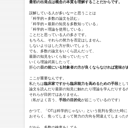
最初の出発点は概念の本質を理解することだからです。
誤解している人が多いなーと思うことは
「科学的＝多数の論文を読む」
「科学的＝最新の知見を多数知っている」
「科学的＝理論を使用している」
ことだと思っている人の多さです。
もちろん、それらの努力を否定はしません。
しないよりはした方が良いでしょう。
でも、多数の論文をいくら読んだって、
最新の知見をいくら知っていたって
いくら理論武装したって、
肝心の
目の前にいる対象者の方が良くならなければ意味が
ここが重要なんです。
私たちは
臨床家ですから臨床能力を高めるための手段
とし
論文を読んだり最新の知見に触れたり理論を学んだりする
それらが目的ではありません。
（私がよく言う、
手段の目的化
が起こっているのです）
かつて、「OTは科学的じゃない」という批判を受けた時に
おそらく、焦ってしまって努力の方向を間違えてしまった
だから、多数の検査をしても