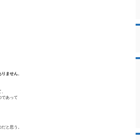
ありません
。
て、
のであって
のだと思う。