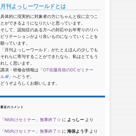
月刊よっしーワールドとは
具体的に現実的に対象者の方にちゃんと役に立つこ
とができるようになりたいと思っています。
そして、認知症のある方への対応やお年寄りのリハ
ビリテーションがより良いものになっていくことを
願っています。
「月刊よっしーワールド」がたとえほんの少しでも
それらに寄与することができたなら、私はとてもう
れしく思います。
講演・研修会情報は「
OT佐藤良枝のDCゼミナー
ル
」へどうぞ。
どうぞよろしくお願いします。
最近のコメント
「NS向けセミナー」無事終了☆
に
よっしー
より
「NS向けセミナー」無事終了☆
に
海保よう子
より