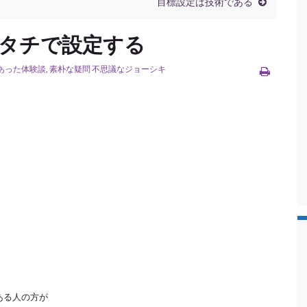
目標設定は技術である
タチで設定する
あった体験談
,
素朴な疑問 不思議なジョーシキ
ある人の方が