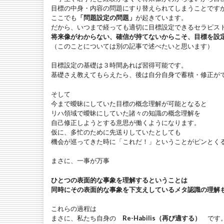
目標の中身・内容の問題にすり替えられてしまうことです
ここでも
「問題設定の問題」
が起きています。
だから、いつまで経っても適切に目標設定できるセラピス
将来像がわからない、確信が持てないからこそ、目標を設
（このことについては別の記事で述べたいと思います）
目標設定の基礎は３時間あれば習得可能です。
基礎さえ教えてもらえたら、後は自分自身で蓄積・修正が
そして
今まで曖昧にしていた目標の概念理解が可能となると
リハ領域で曖昧にしていた諸々の知識の概念理解を
自己修正しようとする意思が働くようになります。
仮に、多忙のために先送りしていたとしても
機会が巡ってきた時に「これだ！」ということがピンとく
まさに、一事が万事
ひとつの表面的な事象を理解するということは
同時にその表面的な事象を下支えしているメタ認識の理解
これらの過程は
まさに、私たち自身の
Re-Habilis（再び適する）
です