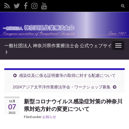
Tog
sear
Search for:
for
一般社団法人 神奈川県作業療法士会 公式ウェブサイ
Togg
ト
navig
感染症及に係る証明書等の取得に対する配慮について
2024アジア太平洋作業療法学会・ワークショップ募集
新型コロナウイルス感染症対策の神奈川
12月
07
県対処方針の変更について
2022
Filed under
お知らせ