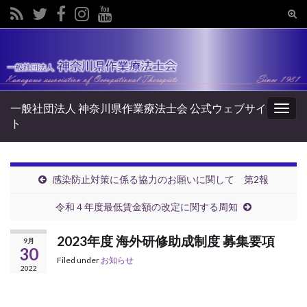
Tog
sear
Search for:
for
一般社団法人 神奈川県作業療法士会 公式ウェブサイ
Togg
ト
navig
感染防止対策に係る協力のお願いに関して 第2報
令和４年度最低賃金額の改定に関する周知
2023年度 海外研修助成制度 募集要項
9月
30
Filed under
お知らせ
2022