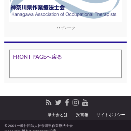
ロゴマーク
FRONT PAGEへ戻る
県士会とは
投書箱
サイトポリシー
© 2004 一般社団法人神奈川県作業療法士会
Made with
by
Grapheneの設定
.