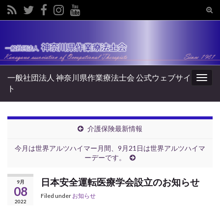
Tog
sear
Search for:
for
一般社団法人 神奈川県作業療法士会 公式ウェブサイ
Togg
ト
navig
介護保険最新情報
今月は世界アルツハイマー月間、9月21日は世界アルツハイマ
ーデーです。
日本安全運転医療学会設立のお知らせ
9月
08
Filed under
お知らせ
2022