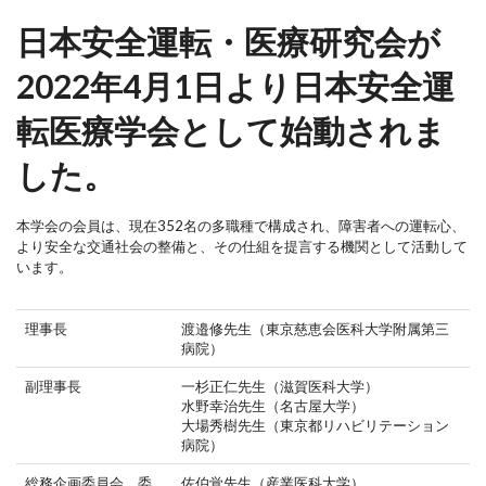
日本安全運転・医療研究会が
2022年4月1日より日本安全運
転医療学会として始動されま
した。
本学会の会員は、現在352名の多職種で構成され、障害者への運転心、
より安全な交通社会の整備と、その仕組を提言する機関として活動して
います。
理事長
渡邉修先生（東京慈恵会医科大学附属第三
病院）
副理事長
一杉正仁先生（滋賀医科大学）
水野幸治先生（名古屋大学）
大場秀樹先生（東京都リハビリテーション
病院）
総務企画委員会 委
佐伯覚先生（産業医科大学）