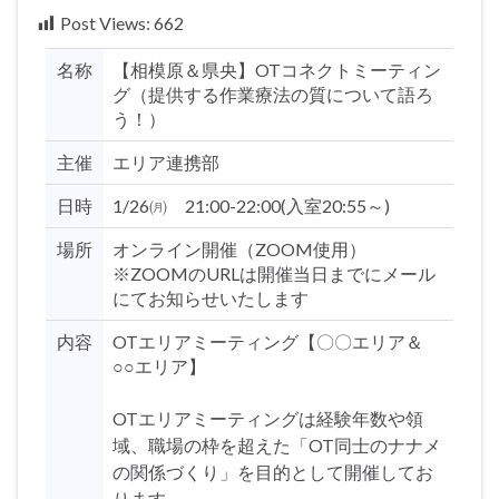
Post Views:
662
名称
【相模原＆県央】OTコネクトミーティン
グ（提供する作業療法の質について語ろ
う！）
主催
エリア連携部
日時
1/26㈪ 21:00-22:00(入室20:55～)
場所
オンライン開催（ZOOM使用）
※ZOOMのURLは開催当日までにメール
にてお知らせいたします
内容
OTエリアミーティング【〇〇エリア＆
○○エリア】
OTエリアミーティングは経験年数や領
域、職場の枠を超えた「OT同士のナナメ
の関係づくり」を目的として開催してお
ります。