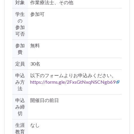
対象
作業療法士、その他
学生
参加可
の
参加
可否
参加
無料
費
定員
30名
申込
以下のフォームよりお申込みください。
み方
https://forms.gle/2FxsGtNxqNSCNgb69
法
申込
開催日の前日
み締
切
生涯
なし
教育