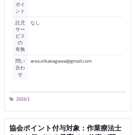
ポイ
ント
託児
なし
サー
ビス
の
有無
問い
area.otkanagawa@gmail.com
合わ
せ
2026/1
協会ポイント付与対象：作業療法士