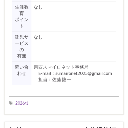
生涯教
なし
育
ポイン
ト
託児サ
なし
ービス
の
有無
問い合
県西スマイロネット事務局
わせ
E-mail：sumaironet2025@gmail.com
担当：佐藤 隆一
2026/1