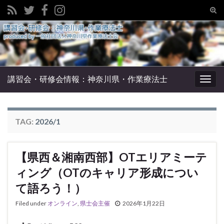
Tog
sear
Search for:
for
講習会・研修会情報：神奈川県・作業療法士
Togg
navig
TAG:
2026/1
【県西＆湘南西部】OTエリアミーテ
ィング（OTのキャリア形成につい
て語ろう！）
Filed under
オンライン
,
県士会主催
2026年1月22日