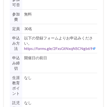
可否
参加
無料
費
定員
30名
申込
以下の登録フォームよりお申込みくださ
み方
い。
法
https://forms.gle/2FxsGtNxqNSCNgb69
申込
開催日の前日
み締
切
生涯
なし
教育
ポイ
ント
託児
なし