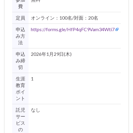
費
定員
オンライン：100名/対面：20名
申込
https://forms.gle/HfP4qFC9Vam34Wti7
み方
法
申込
2026年1月29日(木)
み締
切
生涯
1
教育
ポイ
ント
託児
なし
サー
ビス
の