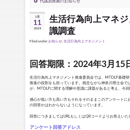
代議員推薦のお知らせ
生活行為向上マネジ
1月
11
識調査
2024
Filed under
お知らせ
,
生活行為向上マネジメント
回答期限：2024年3月1
生活行為向上マネジメント推進委員会では、MTDLP基礎研
推進の役割をも担っています。残念ながら神奈川県士会で
が、MTDLPに関する理解や意識に課題があると考え、今回
感心が低い方も高い方もそれをそのままこのアンケ―トに
の回答かはわからないようになっています。
回答につきましてはURLもしくはQRコードよりお答えいた
アンケート回答アドレス