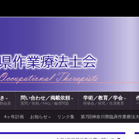
続き
問い合わせ／掲載依頼
学術／教育／学会
助会員
質問／依頼／FAQ／倫理問題
研修会／研究／生涯教育
4ヶ年計画
お知らせ
リンク集
第7回神奈川県臨床作業療法