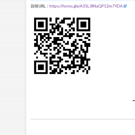
回答URL：
https://forms.gle/A35LJ8NaQP52m7YDA