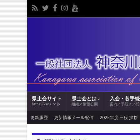
県士会サイト
県士会とは
入会・各手
https://kana-ot.jp
組織／情報公開
案内／手続き／賛
更新履歴
更新情報メール配信
2025年度 三役 挨拶