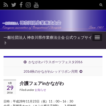
Tog
sear
Search for:
for
一般社団法人 神奈川県作業療法士会 公式ウェブサイ
Togg
ト
navig
かながわパラスポーツフェスタ2016
2016秋のかながわレッドリボン月間
介護フェアinかながわ
9月
29
Filed under
お知らせ
2016
日時：平成28年11月23日（祝）11：00～16：30
会場：新都市ホール（そごう横浜店9階） 入場無料