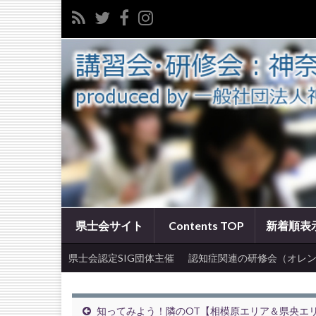
県士会サイト
Contents TOP
新着順表
県士会認定SIG団体主催
認知症関連の研修会（オレン
知ってみよう！隣のOT【相模原エリア＆県央エ