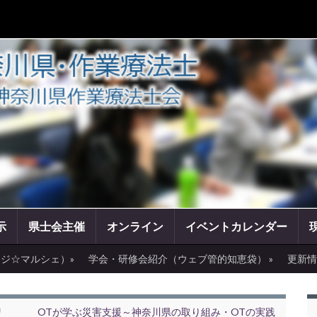
示
県士会主催
オンライン
イベントカレンダー
ジ☆マルシェ）»
学会・研修会紹介（ウェブ管的知恵袋） »
更新情
リ
OTが学ぶ災害支援～神奈川県の取り組み・OTの実践