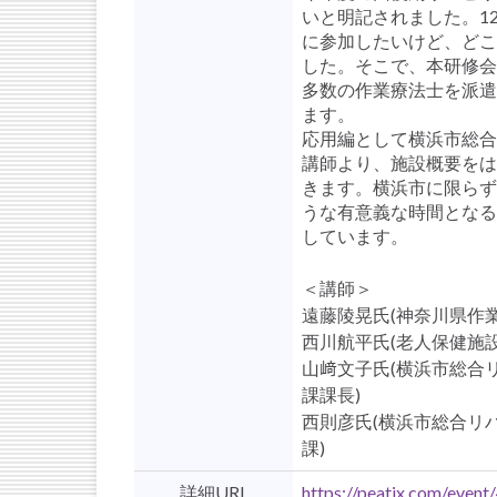
いと明記されました。1
に参加したいけど、どこ
した。そこで、本研修会
多数の作業療法士を派遣
ます。
応用編として横浜市総合
講師より、施設概要をは
きます。横浜市に限らず
うな有意義な時間となる
しています。
＜講師＞
遠藤陵晃氏(神奈川県作
西川航平氏(老人保健施
山﨑文子氏(横浜市総合
課課長)
西則彦氏(横浜市総合リ
課)
詳細URL
https://peatix.com/even