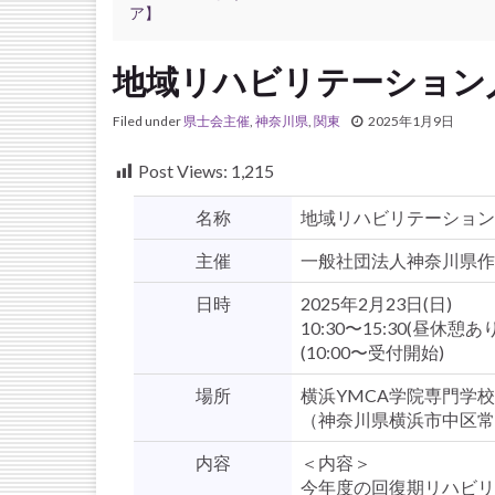
ア】
地域リハビリテーション
Filed under
県士会主催
,
神奈川県
,
関東
2025年1月9日
Post Views:
1,215
名称
地域リハビリテーション
主催
一般社団法人神奈川県作
日時
2025年2月23日(日)
10:30〜15:30(昼休憩あり
(10:00〜受付開始)
場所
横浜YMCA学院専門学校
（神奈川県横浜市中区常
内容
＜内容＞
今年度の回復期リハビリ