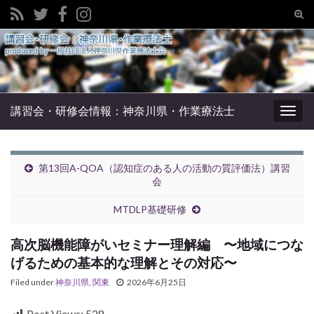
Tog
sear
Search for:
for
講習会・研修会情報：神奈川県・作業療法士
Togg
navig
第13回A-QOA（認知症のある人の活動の質評価法）講習
会
MTDLP基礎研修
高次脳機能障がいセミナー理解編 〜地域につな
げるための基本的な理解とその対応〜
Filed under
神奈川県
,
関東
2026年6月25日
Post Views:
528