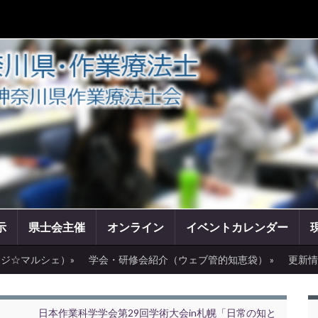
示
県士会主催
オンライン
イベントカレンダー
ジ☆マルシェ）»
学会・研修会紹介（ウェブ管的知恵袋） »
更新情
日本作業科学学会第29回学術大会in札幌「日常の知と