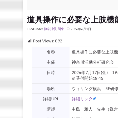
道具操作に必要な上肢機
Filed under
神奈川県
,
関東
2026年6月1日
Post Views:
892
名称
道具操作に必要な上肢機
主催
神奈川活動分析研究会
日時
2026年7月17日(金) 19:0
※受付開始18:45
場所
ウィリング横浜 5F研修室
詳細URL
詳細リンク
講師
中島 雅人 先生（鎌倉