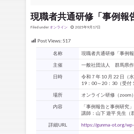
現職者共通研修「事例報
Filed under
オンライン
2025年9月17日
Post Views:
517
名称
現職者共通研修「事例報
主催
一般社団法人 群馬県作
日時
令和７年 10 月 22 日（
19：00～20：30（受付 
場所
オンライン研修（zoom
内容
「事例報告と事例研究」
講師：山下 遊平 先生
詳細URL
https://gunma-ot.org/wp