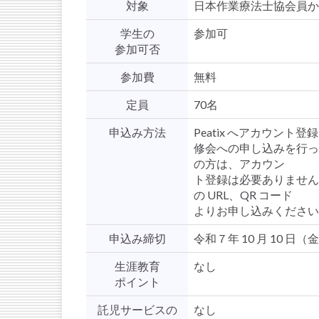
対象
日本作業療法士協会員か
学生の
参加可
参加可否
参加費
無料
定員
70名
申込み方法
Peatix へアカウン
修会への申し込みを行って
の方は、アカウン
ト登録は必要ありません
の URL、QR コード
よりお申し込みください
申込み締切
令和７年 10 月 10 日（
生涯教育
なし
ポイント
託児サービスの
なし