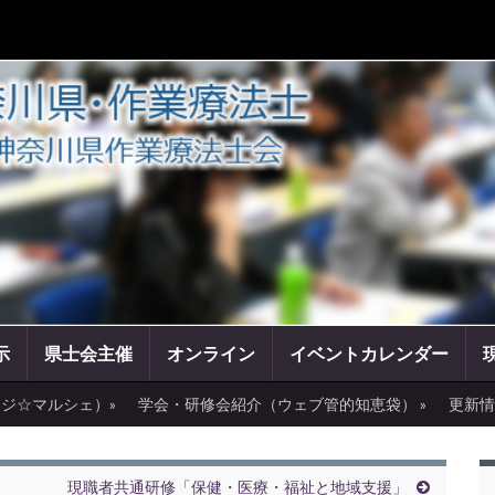
示
県士会主催
オンライン
イベントカレンダー
ジ☆マルシェ）»
学会・研修会紹介（ウェブ管的知恵袋） »
更新情
現職者共通研修「保健・医療・福祉と地域支援」