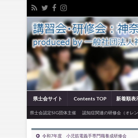
県士会サイト
Contents TOP
新着順表
県士会認定SIG団体主催
認知症関連の研修会（オレン
令和7年度 小児筋電義手専門職養成研修会