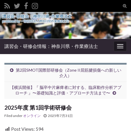
Tog
sear
Search for:
for
講習会・研修会情報：神奈川県・作業療法士
Togg
navig
第2回SMOT国際部研修会（Zone II屈筋腱損傷への新しい
介入）
【横浜開催】『 脳卒中片麻痺者に対する、臨床動作分析アプ
ローチ 』〜基礎知識と評価・アプローチ方法まで〜
2025年度 第1回学術研修会
Filed under
オンライン
2025年7月31日
Post Views:
594