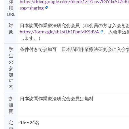
詳
https://drive.google.com/file/d/1zf7Jcw7IGYdxAJZ
細
usp=sharing
URL
対
日本訪問作業療法研究会会員（非会員の方は入会を
象
https://forms.gle/sbLsfLh1FpnMKSdVA
。入会申込
します。）
学
条件付きで参加可 日本訪問作業療法研究会に入会
生
の
参
加
可
否
参
日本訪問作業療法研究会会員は無料
加
費
定
16〜24名
員