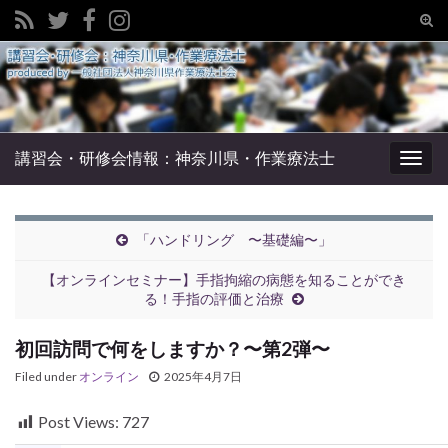
Tog
sear
Search for:
for
講習会・研修会情報：神奈川県・作業療法士
Togg
navig
「ハンドリング 〜基礎編〜」
【オンラインセミナー】手指拘縮の病態を知ることができ
る！手指の評価と治療
初回訪問で何をしますか？〜第2弾〜
Filed under
オンライン
2025年4月7日
Post Views:
727