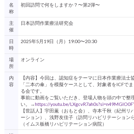
名
初回訪問で何をしますか？〜第2弾〜
称
主
日本訪問作業療法研究会
催
日
2025年5月19日（月）19:00〜20:30
時
場
オンライン
所
内
【内容】今回は、認知症をテーマに日本作業療法士
容
「二本の傘」を模擬ケースとして、対象者をICFで
る会です。
事前に動画をご覧いただき、登場人物を頭の中で整
い。→
https://youtu.be/LXgcvR7ah0s?si=n49MGIO0
【世話人】宇田薫（おもと会）、寺本千秋（紀州リ
ーション）、浅野友佳子（訪問リハビリテーション
（イムス板橋リハビリテーション病院）