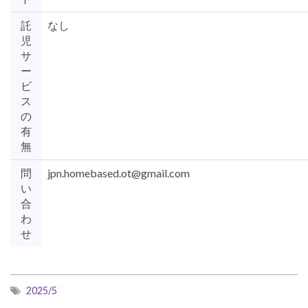
託
なし
児
サ
ー
ビ
ス
の
有
無
問
jpn.homebased.ot@gmail.com
い
合
わ
せ
2025/5