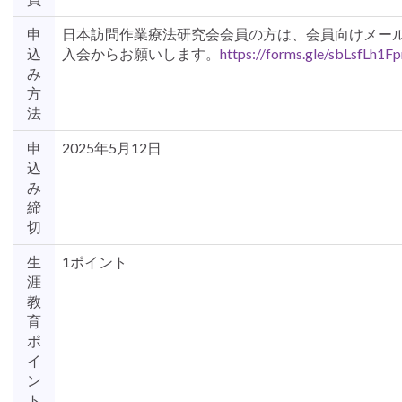
申
日本訪問作業療法研究会会員の方は、会員向けメー
込
入会からお願いします。
https://forms.gle/sbLsfLh
み
方
法
申
2025年5月12日
込
み
締
切
生
1ポイント
涯
教
育
ポ
イ
ン
ト