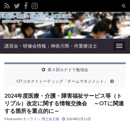
Tog
sear
Search for:
for
講習会・研修会情報：神奈川県・作業療法士
Togg
navig
第４回カナドラ勉強会
OTコネクトミーティング「チームマネジメント」
2024年度医療・介護・障害福祉サービス等（ト
リプル）改定に関する情報交換会 ～OTに関連
する箇所を重点的に～
Filed under
オンライン
,
県士会主催
2024年2月21日