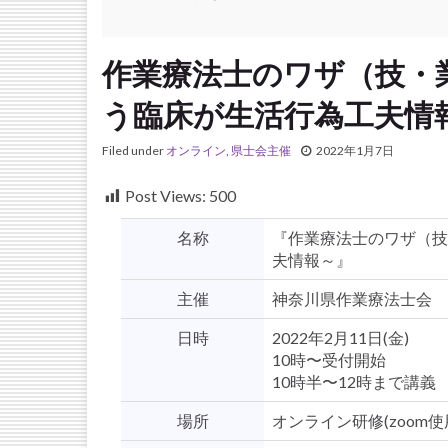
作業療法士のワザ（技・
う臨床が生活行為工夫情
Filed under
オンライン
,
県士会主催
2022年1月7日
Post Views:
500
名称
『作業療法士のワザ（技
夫情報～』
主催
神奈川県作業療法士会
日時
2022年2月11日(金)
10時〜受付開始
10時半〜12時まで講義
場所
オンライン研修(zoom使