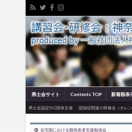
県士会サイト
Contents TOP
新着順表
県士会認定SIG団体主催
認知症関連の研修会（オレン
在宅期における難病患者支援勉強会