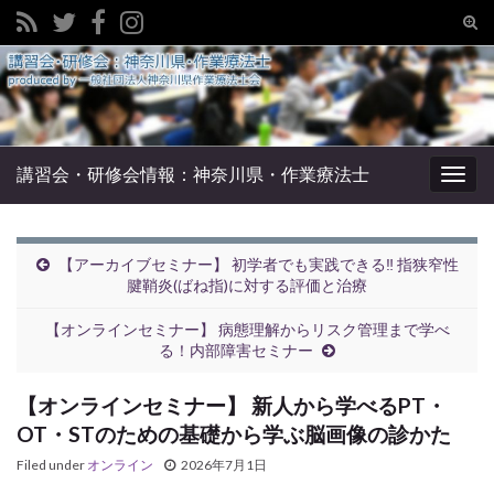
Tog
sear
Search for:
for
講習会・研修会情報：神奈川県・作業療法士
Togg
navig
【アーカイブセミナー】 初学者でも実践できる‼︎ 指狭窄性
腱鞘炎(ばね指)に対する評価と治療
【オンラインセミナー】 病態理解からリスク管理まで学べ
る！内部障害セミナー
【オンラインセミナー】 新人から学べるPT・
OT・STのための基礎から学ぶ脳画像の診かた
Filed under
オンライン
2026年7月1日