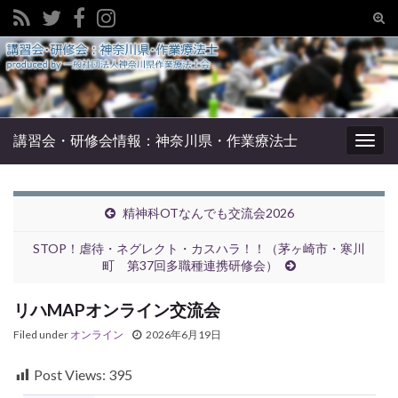
Tog
sear
Search for:
for
講習会・研修会情報：神奈川県・作業療法士
Togg
navig
精神科OTなんでも交流会2026
STOP！虐待・ネグレクト・カスハラ！！（茅ヶ崎市・寒川
町 第37回多職種連携研修会）
リハMAPオンライン交流会
Filed under
オンライン
2026年6月19日
Post Views:
395