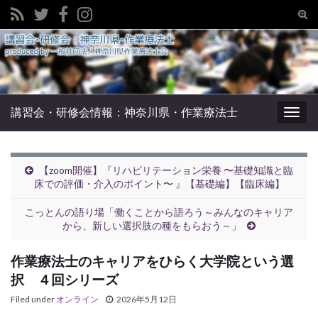
Tog
sear
Search for:
for
講習会・研修会情報：神奈川県・作業療法士
Togg
navig
【zoom開催】『リハビリテーション栄養 〜基礎知識と臨
床での評価・介入のポイント〜 』【基礎編】【臨床編】
こっとんの語り場「働くことから語ろう～みんなのキャリア
から、新しい選択肢の種をもらおう～」
作業療法士のキャリアをひらく大学院という選
択 ４回シリーズ
Filed under
オンライン
2026年5月12日