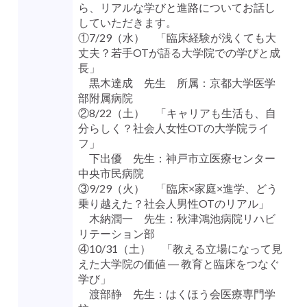
ら、リアルな学びと進路についてお話し
していただきます。
①7/29（水） 「臨床経験が浅くても大
丈夫？若手OTが語る大学院での学びと成
長」
黒木達成 先生 所属：京都大学医学
部附属病院
②8/22（土） 「キャリアも⽣活も、⾃
分らしく？社会⼈⼥性OTの⼤学院ライ
フ」
下出優 先生：神戸市⽴医療センター
中央市⺠病院
③9/29（火） 「臨床×家庭×進学、どう
乗り越えた？社会⼈男性OTのリアル」
木納潤一 先生：秋津鴻池病院リハビ
リテーション部
④10/31（土） 「教える立場になって見
えた大学院の価値 ― 教育と臨床をつなぐ
学び」
渡部静 先生：はくほう会医療専門学