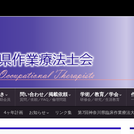
続き
問い合わせ／掲載依頼
学術／教育／学会
助会員
質問／依頼／FAQ／倫理問題
研修会／研究／生涯教育
4ヶ年計画
お知らせ
リンク集
第7回神奈川県臨床作業療法