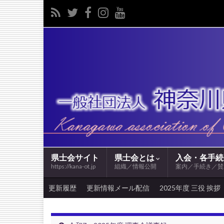
県士会サイト
県士会とは
入会・各手
https://kana-ot.jp
組織／情報公開
案内／手続き／賛
更新履歴
更新情報メール配信
2025年度 三役 挨拶