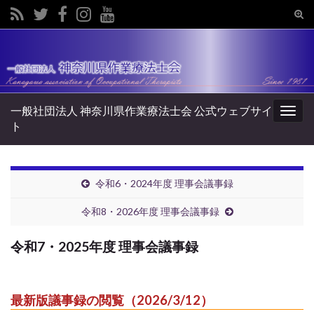
Tog
sear
Search for:
for
一般社団法人 神奈川県作業療法士会 公式ウェブサイ
Togg
ト
navig
令和6・2024年度 理事会議事録
令和8・2026年度 理事会議事録
令和7・2025年度 理事会議事録
最新版議事録の閲覧（2026/3/12）