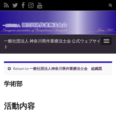
Tog
sear
Search for:
for
一般社団法人 神奈川県作業療法士会 公式ウェブサイ
Togg
ト
navig
Return to
一般社団法人神奈川県作業療法士会 組織図
学術部
活動内容