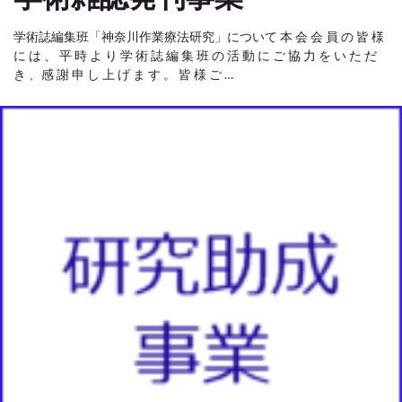
学術誌編集班「神奈川作業療法研究」について 本 会 会 員 の 皆 様
に は 、 平 時 よ り 学 術 誌 編 集 班 の 活 動 に ご 協 力 を い た だ
き 、感 謝 申 し 上 げ ま す 。 皆 様 ご …