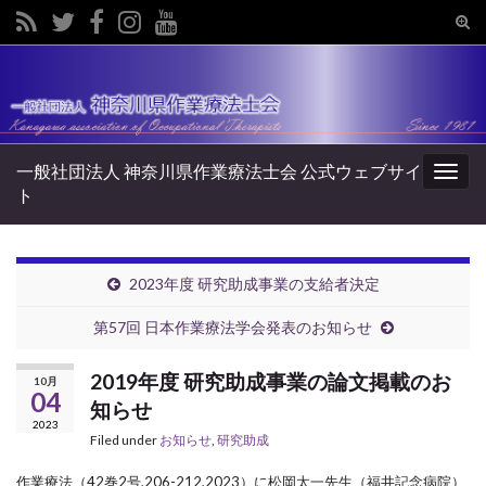
Tog
sear
Search for:
for
一般社団法人 神奈川県作業療法士会 公式ウェブサイ
Togg
ト
navig
2023年度 研究助成事業の支給者決定
第57回 日本作業療法学会発表のお知らせ
2019年度 研究助成事業の論文掲載のお
10月
04
知らせ
2023
Filed under
お知らせ
,
研究助成
作業療法（42巻2号,206-212,2023）に松岡太一先生（福井記念病院）