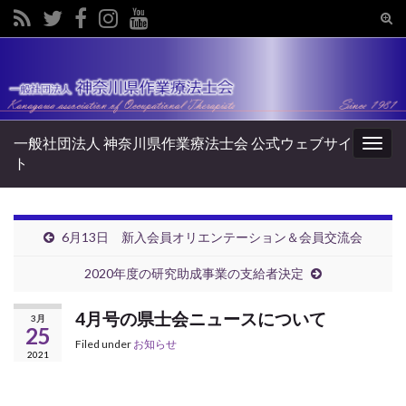
Tog
sear
Search for:
for
一般社団法人 神奈川県作業療法士会 公式ウェブサイ
Togg
ト
navig
6月13日 新入会員オリエンテーション＆会員交流会
2020年度の研究助成事業の支給者決定
4月号の県士会ニュースについて
3月
25
Filed under
お知らせ
2021