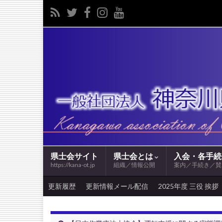
県士会サイト
県士会とは
入会・各手
https://kana-ot.jp
組織／情報公開
案内／手続き／賛
更新履歴
更新情報メール配信
2025年度 三役 挨拶