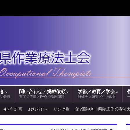
続き
問い合わせ／掲載依頼
学術／教育／学会
助会員
質問／依頼／FAQ／倫理問題
研修会／研究／生涯教育
4ヶ年計画
お知らせ
リンク集
第7回神奈川県臨床作業療法