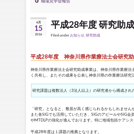
職場見学会報告
平成28年度 研究助
6月
15
2016
Filed under
お知らせ
,
研究助成
平成28年度 神奈川県作業療法士会研究
神奈川県作業療法士会研究助成事業は、神奈川県作業療法
く共有し、またその成果を公表し神奈川県の作業療法研究
研究課題は複数法人（3法人以上）の研究者から構成され
「研究」となると、敷居が高く感じられるかもしれません
また各SIGでも活用していただき、SIGのアピールやSI
やMTDLPの強化が進んでおります。特に地域包括ケアシス
平成28年度は１課題の推薦となります。