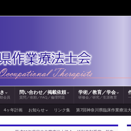
続き
問い合わせ／掲載依頼
学術／教育／学会
助会員
質問／依頼／FAQ／倫理問題
研修会／研究／生涯教育
4ヶ年計画
お知らせ
リンク集
第7回神奈川県臨床作業療法