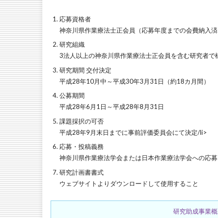
応募資格者
神奈川県作業療法士正会員（応募年度までの会費納入済
研究組織
3法人以上の神奈川県作業療法士正会員を含む研究者で
研究期間 交付決定
平成28年10月中～平成30年3月31日（約18カ月間）
公募期間
平成28年6月1日～平成28年8月31日
課題採択の可否
平成28年9月末日までに事前評価委員会にて決定/li>
応募・投稿義務
神奈川県作業療法学会または日本作業療法学会への応募
研究計画書書式
ウェブサイトよりダウンロードして使用すること
研究助成事業概