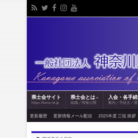
県士会サイト
県士会とは
入会・各手
https://kana-ot.jp
組織／情報公開
案内／手続き／賛
更新履歴
更新情報メール配信
2025年度 三役 挨拶