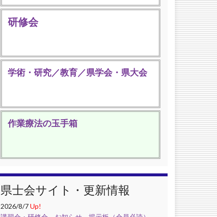
研修会
学術・研究／教育／県学会・県大会
作業療法の玉手箱
県士会サイト・更新情報
2026/8/7
Up!
講習会・研修会
，
お知らせ
，
掲示板（会員必読）