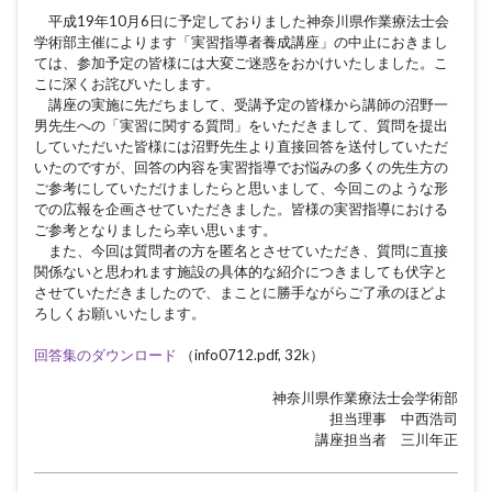
平成19年10月6日に予定しておりました神奈川県作業療法士会
学術部主催によります「実習指導者養成講座」の中止におきまし
ては、参加予定の皆様には大変ご迷惑をおかけいたしました。こ
こに深くお詫びいたします。
講座の実施に先だちまして、受講予定の皆様から講師の沼野一
男先生への「実習に関する質問」をいただきまして、質問を提出
していただいた皆様には沼野先生より直接回答を送付していただ
いたのですが、回答の内容を実習指導でお悩みの多くの先生方の
ご参考にしていただけましたらと思いまして、今回このような形
での広報を企画させていただきました。皆様の実習指導における
ご参考となりましたら幸い思います。
また、今回は質問者の方を匿名とさせていただき、質問に直接
関係ないと思われます施設の具体的な紹介につきましても伏字と
させていただきましたので、まことに勝手ながらご了承のほどよ
ろしくお願いいたします。
回答集のダウンロード
（info0712.pdf, 32k）
神奈川県作業療法士会学術部
担当理事 中西浩司
講座担当者 三川年正