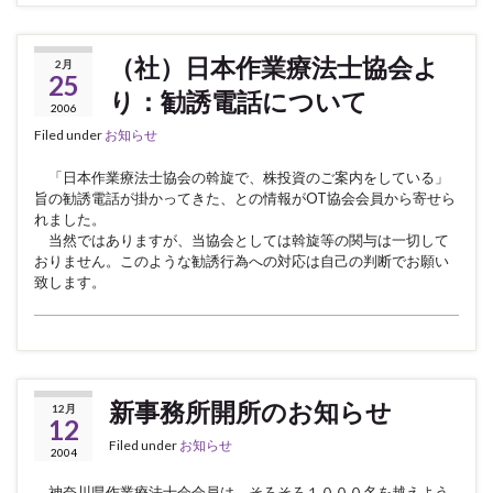
（社）日本作業療法士協会よ
2月
25
り：勧誘電話について
2006
Filed under
お知らせ
「日本作業療法士協会の斡旋で、株投資のご案内をしている」
旨の勧誘電話が掛かってきた、との情報がOT協会会員から寄せら
れました。
当然ではありますが、当協会としては斡旋等の関与は一切して
おりません。このような勧誘行為への対応は自己の判断でお願い
致します。
新事務所開所のお知らせ
12月
12
Filed under
お知らせ
2004
神奈川県作業療法士会会員は、そろそろ１０００名を越えよう