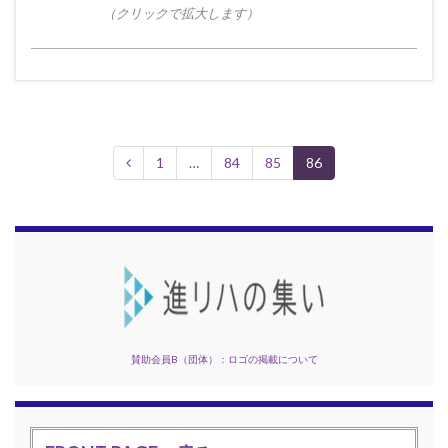
（クリックで拡大します）
1
…
84
85
86
賛助会員B（団体）：ロゴの掲載について