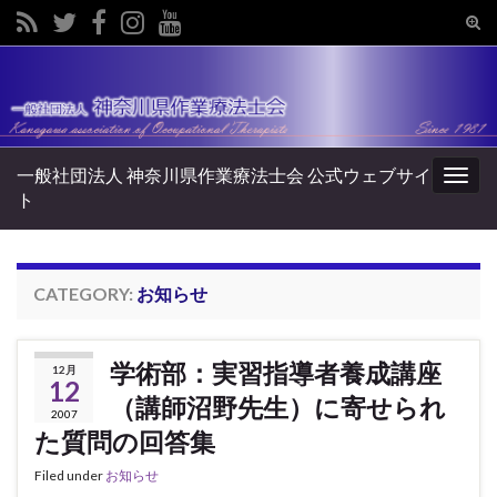
Tog
sear
Search for:
for
一般社団法人 神奈川県作業療法士会 公式ウェブサイ
Togg
ト
navig
CATEGORY:
お知らせ
学術部：実習指導者養成講座
12月
12
（講師沼野先生）に寄せられ
2007
た質問の回答集
Filed under
お知らせ