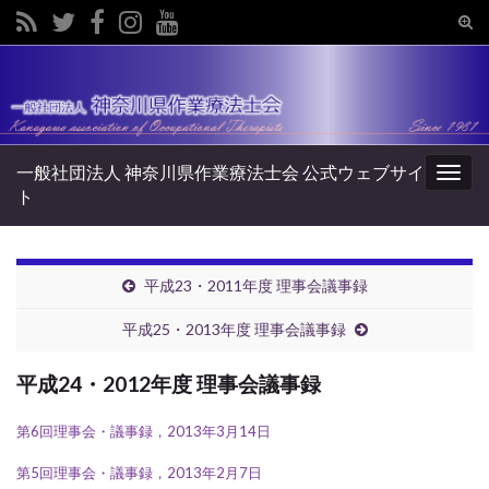
Tog
sear
Search for:
for
一般社団法人 神奈川県作業療法士会 公式ウェブサイ
Togg
ト
navig
平成23・2011年度 理事会議事録
平成25・2013年度 理事会議事録
平成24・2012年度 理事会議事録
第6回理事会・議事録，2013年3月14日
第5回理事会・議事録，2013年2月7日