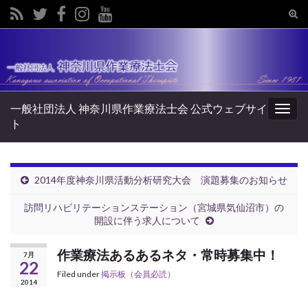
Tog
sear
Search for:
for
一般社団法人 神奈川県作業療法士会 公式ウェブサイ
Togg
ト
navig
2014年度神奈川県活動分析研究大会 演題募集のお知らせ
訪問リハビリテーションステーション（宮城県気仙沼市）の
開設に伴う求人について
作業療法あるあるネタ・常時募集中！
7月
22
Filed under
掲示板（会員必読）
2014