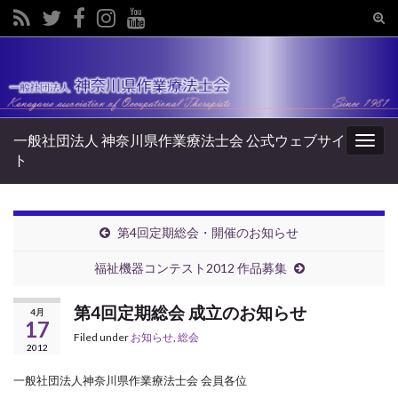
Tog
sear
Search for:
for
一般社団法人 神奈川県作業療法士会 公式ウェブサイ
Togg
ト
navig
第4回定期総会・開催のお知らせ
福祉機器コンテスト2012 作品募集
第4回定期総会 成立のお知らせ
4月
17
Filed under
お知らせ
,
総会
2012
一般社団法人神奈川県作業療法士会 会員各位