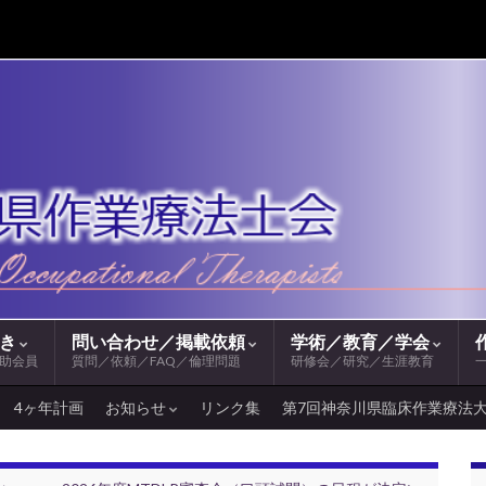
続き
問い合わせ／掲載依頼
学術／教育／学会
助会員
質問／依頼／FAQ／倫理問題
研修会／研究／生涯教育
4ヶ年計画
お知らせ
リンク集
第7回神奈川県臨床作業療法