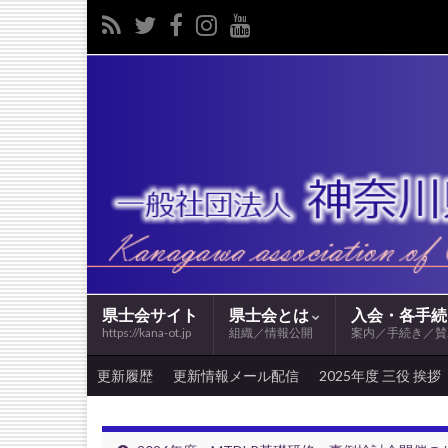
県士会サイト
県士会とは
入会・各手
https://kana-ot.jp
組織／情報公開
案内／手続き／賛
更新履歴
更新情報メール配信
2025年度 三役 挨拶