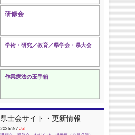
研修会
学術・研究／教育／県学会・県大会
作業療法の玉手箱
県士会サイト・更新情報
2026/8/7
Up!
講習会・研修会
，
お知らせ
，
掲示板（会員必読）