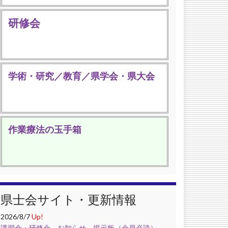
研修会
学術・研究／教育／県学会・県大会
作業療法の玉手箱
県士会サイト・更新情報
2026/8/7
Up!
講習会・研修会
，
お知らせ
，
掲示板（会員必読）