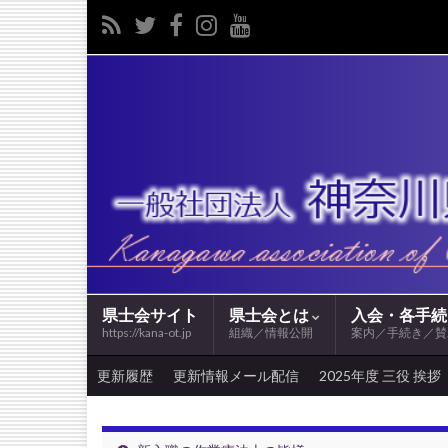
県士会サイト
県士会とは
入会・各手
https://kana-ot.jp
組織／情報公開
案内／手続き／賛
更新履歴
更新情報メール配信
2025年度 三役 挨拶