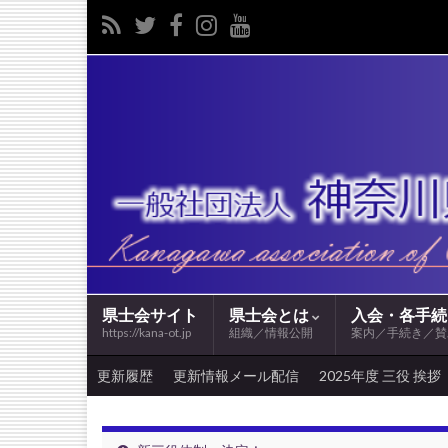
県士会サイト
県士会とは
入会・各手
https://kana-ot.jp
組織／情報公開
案内／手続き／賛
更新履歴
更新情報メール配信
2025年度 三役 挨拶