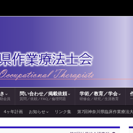
続き
問い合わせ／掲載依頼
学術／教育／学会
助会員
質問／依頼／FAQ／倫理問題
研修会／研究／生涯教育
4ヶ年計画
お知らせ
リンク集
第7回神奈川県臨床作業療法