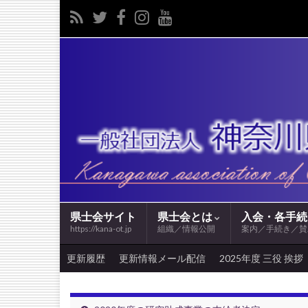
県士会サイト
県士会とは
入会・各手
https://kana-ot.jp
組織／情報公開
案内／手続き／賛
更新履歴
更新情報メール配信
2025年度 三役 挨拶