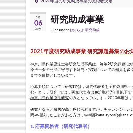
2020年度の研究助成事業の支給者決定
研究助成事業
5月
06
2021
Filed under
お知らせ
,
研究助成
2021年度研究助成事業 研究課題募集のお
神奈川県作業療法士会研究助成事業は、毎年2研究課題に対
療法士会の発展に寄与する研究・実践についての知見を多
までを目標としています．
応募要項について，研究Iでは，研究代表者を全神奈川県士
む）とし，研究IIでは，研究代表者は免許取得7年目以下で
神奈川県作業療法研究
のみとなっています．2020年度は
研究となると敷居が高く感じられますが，チャレンジした
問や相談したことがある方は，学術部kana-zyosei@kana
1. 応募資格者（研究代表者）