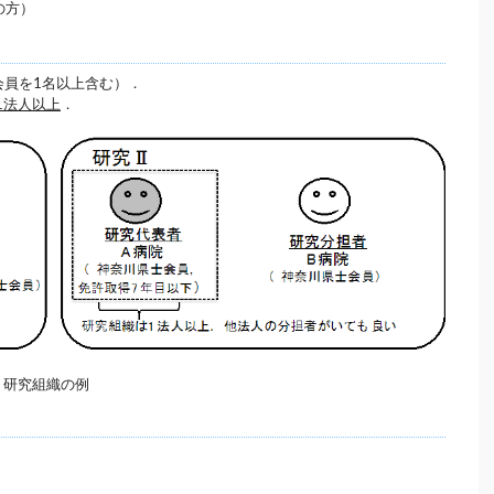
の方）
会員を1名以上含む）．
1法人以上
．
 研究組織の例