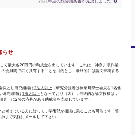
2021年度の総会議案書が完成しました
知らせ
して最大各20万円の助成金を出しています．これは，神奈川県作業
くの会員間で広く共有することを目的とし，最終的には論文投稿する
会員とし研究組織は
2法人以上
（研究分担者は神奈川県士会員を1名含
，研究組織は
1法人以上
となっており（図），最終的な論文投稿は，
，研究Ⅰに2名の応募があり助成金を支給しています．
いと考えている方に対して，学術部が相談に乗ることも可能です．質
-ot.jpまで気軽にメールして下さい．