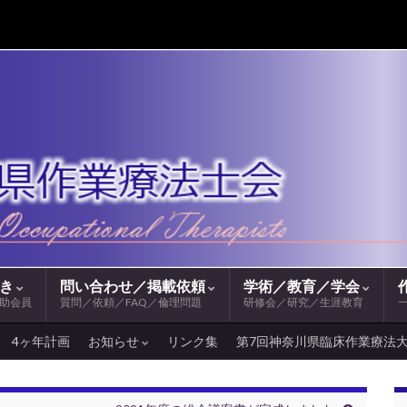
続き
問い合わせ／掲載依頼
学術／教育／学会
助会員
質問／依頼／FAQ／倫理問題
研修会／研究／生涯教育
4ヶ年計画
お知らせ
リンク集
第7回神奈川県臨床作業療法