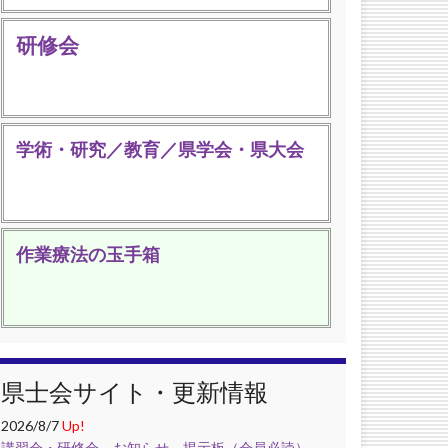
研修会
学術・研究／教育／県学会・県大会
作業療法の玉手箱
県士会サイト・更新情報
2026/8/7
Up!
講習会・研修会
，
お知らせ
，
掲示板（会員必読）