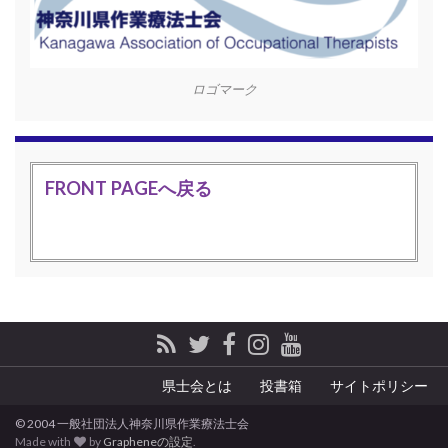
ロゴマーク
FRONT PAGEへ戻る
県士会とは
投書箱
サイトポリシー
© 2004 一般社団法人神奈川県作業療法士会
Made with
by
Grapheneの設定
.