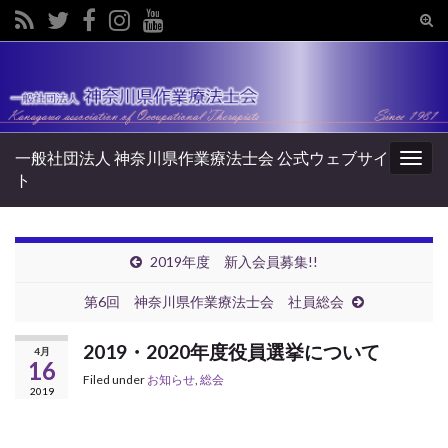
Tog
sear
Search for:
for
一般社団法人 神奈川県作業療法士会 公式ウェブサイ
Togg
ト
navig
2019年度 新入会員募集!!
第6回 神奈川県作業療法士会 社員総会
2019・2020年度役員選挙について
4月
16
Filed under
お知らせ
,
総会
2019