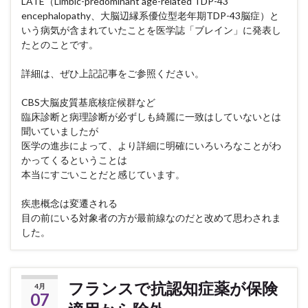
LATE（Limbic-predominant age-related TDP-43
encephalopathy、大脳辺縁系優位型老年期TDP-43脳症）と
いう病気が含まれていたことを医学誌「ブレイン」に発表し
たとのことです。
詳細は、ぜひ上記記事をご参照ください。
CBS大脳皮質基底核症候群など
臨床診断と病理診断が必ずしも綺麗に一致はしていないとは
聞いていましたが
医学の進歩によって、より詳細に明確にいろいろなことがわ
かってくるということは
本当にすごいことだと感じています。
疾患概念は変遷される
目の前にいる対象者の方が最前線なのだと改めて思わされま
した。
フランスで抗認知症薬が保険
4月
07