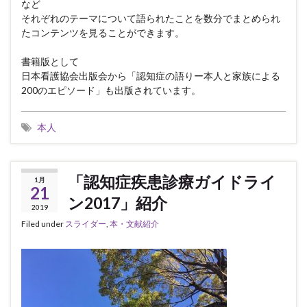
など
それぞれのテーマについて語られたことを数分でまとめられ
たコンテンツを見ることができます。
書籍版として
日本看護協会出版会から「認知症の語りー本人と家族による
200のエピソード」も出版されています。
本人
「認知症疾患診療ガイドライ
1月
21
ン2017」紹介
2019
Filed under
スライダー
,
本・文献紹介