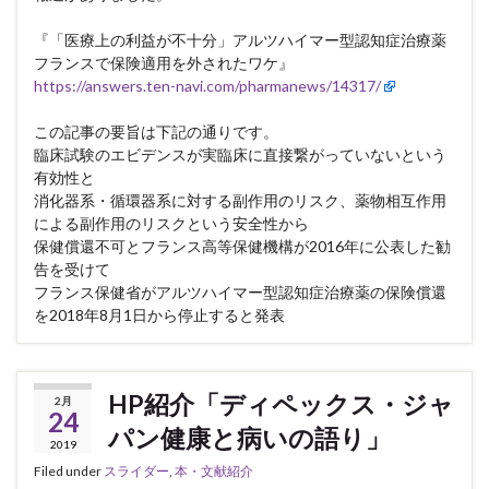
『「医療上の利益が不十分」アルツハイマー型認知症治療薬
フランスで保険適用を外されたワケ』
https://answers.ten-navi.com/pharmanews/14317/
この記事の要旨は下記の通りです。
臨床試験のエビデンスが実臨床に直接繋がっていないという
有効性と
消化器系・循環器系に対する副作用のリスク、薬物相互作用
による副作用のリスクという安全性から
保健償還不可とフランス高等保健機構が2016年に公表した勧
告を受けて
フランス保健省がアルツハイマー型認知症治療薬の保険償還
を2018年8月1日から停止すると発表
HP紹介「ディペックス・ジャ
2月
24
パン健康と病いの語り」
2019
Filed under
スライダー
,
本・文献紹介