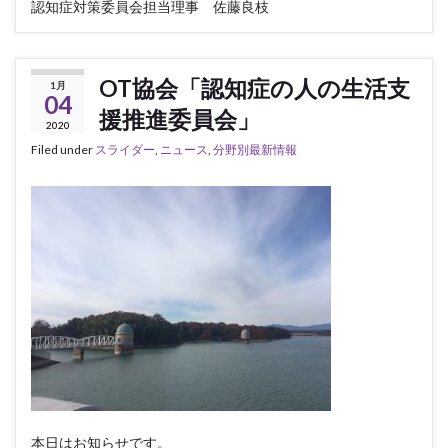
認知症対策委員会担当理事 佐藤良枝
OT協会「認知症の人の生活支
1月
04
援推進委員会」
2020
Filed under
スライダー
,
ニュース
,
分野別最新情報
本日はお知らせです。