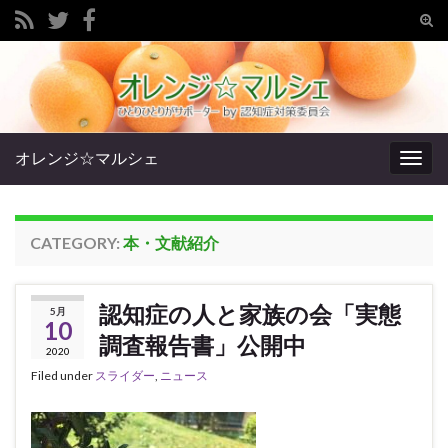
Tog
sear
Search for:
for
オレンジ☆マルシェ
Togg
navig
CATEGORY:
本・文献紹介
認知症の人と家族の会「実態
5月
10
調査報告書」公開中
2020
Filed under
スライダー
,
ニュース