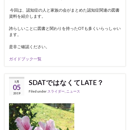
今回は、認知症の人と家族の会がまとめた認知症関連の図書
資料を紹介します。
誇らしいことに図書と関わりを持った
OT
も多くいらっしゃい
ます。
是非ご確認ください。
ガイドブック一覧
SDATではなくてLATE？
5月
05
Filed under
スライダー
,
ニュース
2019