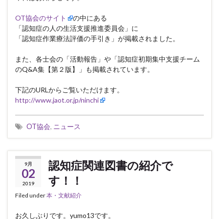
OT協会のサイト
の中にある
「認知症の人の生活支援推進委員会」に
「認知症作業療法評価の手引き」が掲載されました。
また、各士会の「活動報告」や「認知症初期集中支援チーム
のQ&A集【第２版】」も掲載されています。
下記のURLからご覧いただけます。
http://www.jaot.or.jp/ninchi
OT協会
,
ニュース
認知症関連図書の紹介で
9月
02
す！！
2019
Filed under
本・文献紹介
お久しぶりです。y
umo13
です。