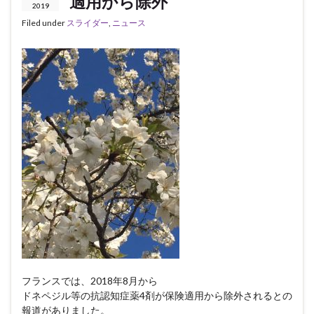
適用から除外
2019
Filed under
スライダー
,
ニュース
フランスでは、2018年8月から
ドネペジル等の抗認知症薬4剤が保険適用から除外されるとの
報道がありました。