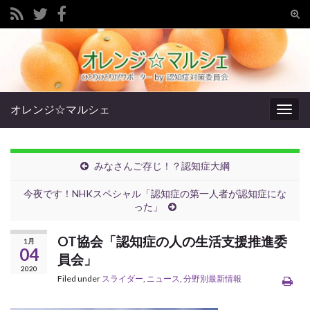
Tog
sear
Search for:
for
オレンジ☆マルシェ
Togg
navig
みなさんご存じ！？認知症大綱
今夜です！NHKスペシャル「認知症の第一人者が認知症にな
った」
OT協会「認知症の人の生活支援推進委
1月
04
員会」
2020
Filed under
スライダー
,
ニュース
,
分野別最新情報