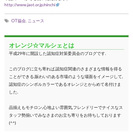
http://www.jaot.or.jp/ninchi
OT協会
,
ニュース
オレンジ☆マルシェとは
平成29年に開設した認知症対策委員会のブログです.
このブログに立ち寄れば,認知症関連のさまざまな情報を得る
ことができる,賑わいのある市場のような場面をイメージして,
認知症のシンボルカラーであるオレンジとからめて名付けま
した.
品揃えもモチロン,心地よい雰囲気,フレンドリーでナイスなス
タッフ勢揃いでみなさまのお立ち寄りをお待ちしております
(^^)