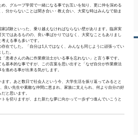
ため、グループ学習で一緒になる事でお互いを知り、更に仲を深める
く、分からないことは聞き合い・教え合い、大変な時はみんなで励ま
国家試験といった、乗り越えなければならない壁があります。臨床実
可欠ではあるものの、良い事ばかりではなく、大変なこともありまし
と考える事も多いです。
の存在でした。「自分は1人ではなく、みんなも同じように頑張ってい
ました。
は「患者さんの為に作業療法士がいる事を忘れない」と言う事です。
ても基本的な事ですが、この言葉を思い出すと「なぜ自分が作業療法
事を進める事が出来る気がします。
います。あと数日で社会人という今、大学生活を振り返ってみるとと
は、良い先生や素敵な仲間に恵まれ、家族に支えられ、何より自分の好
らだと思います。
ートを切りますが、また新たな夢に向かって一歩ずつ進んでいこうと