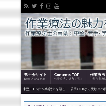
県士会サイト
Contents TOP
作業療法
https://kana-ot.jp
作業療法の魅力を語る
中堅作業療
中堅OTRが”作業療法”を語る
若手OTRから受験生の