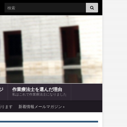
Search for:
ジ
作業療法士を選んだ理由
私はこれで作業療法士になりました
語ります
新着情報メールマガジン »