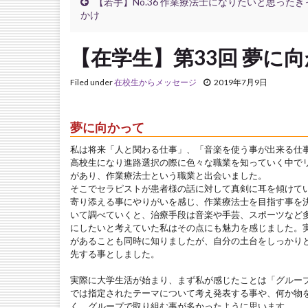
【若手】No.36 作業療法士になりたいと思ったき
かけ
【在学生】第33回 夢に
Filed under
在校生からメッセージ
2019年7月9日
夢に向かって
私は将来「人と関わる仕事」、「音楽を使う事が出来る仕
高校生になり進路選択の際に色々な職業を知っていく中で
があり、作業療法士という職業と出会いました。
そこでセラピストが患者様の話に対して真剣に耳を傾けて
寄り添える事にやりがいを感じ、作業療法士を目指す事を
いて調べていくと、治療手段は音楽や手芸、スポーツなど
にしたいと考えていた私はその点にも魅力を感じました。
があることも同時に知りましたが、自分の土台をしっかり
先する事としました。
実際に大学生活が始まり、まず私が感じたことは「グルー
では指定されたテーマについて考え発表する事や、何か物
く、グループで取り組む事が多かったように思います。