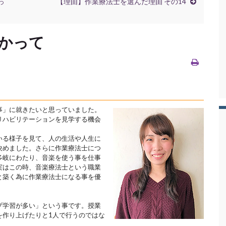
っ
【理由】作業療法士を選んだ理由 その14
向かって
事」に就きたいと思っていました。
リハビリテーションを見学する機会
いる様子を見て、人の生活や人生に
決めました。さらに作業療法士につ
多岐にわたり、音楽を使う事を仕事
実はこの時、音楽療法士という職業
と築く為に作業療法士になる事を優
プ学習が多い」という事です。授業
を作り上げたりと1人で行うのではな