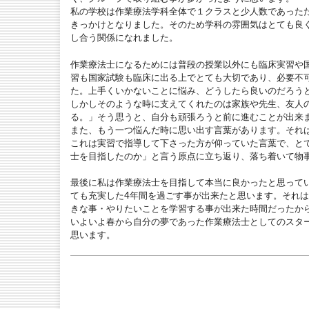
私の学校は作業療法学科全体で１クラスと少人数であった
きっかけとなりました。そのため学科の雰囲気はとても良
し合う関係になれました。
作業療法士になるためには普段の授業以外にも臨床実習や
習も国家試験も臨床に出る上でとても大切であり、必要不
た。上手くいかないことに悩み、どうしたら良いのだろう
しかしそのような時に支えてくれたのは家族や先生、友人
る。」そう思うと、自分も頑張ろうと前に進むことが出来
また、もう一つ悩んだ時に思い出す言葉があります。それ
これは実習で指導して下さった方が仰っていた言葉で、と
士を目指したのか」と言う原点に立ち返り、落ち着いて物
最後に私は作業療法士を目指して本当に良かったと思って
ても充実した4年間を過ごす事が出来たと思います。それ
きな事・やりたいことを学習する事が出来た時間だったか
いよいよ春から自分の夢であった作業療法士としてのスタ
思います。