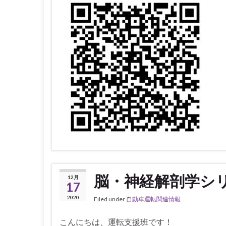
脳・神経解剖学シ
12月
17
2020
Filed under
自動車運転関連情報
こんにちは、運転支援班です！