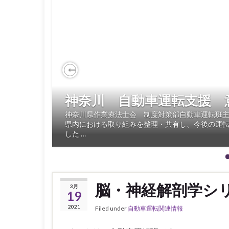
Previous
神奈川 自動車運転支援 
神奈川県作業療法士会 制度対策部自動車運転班主
県内における取り組みを整理・共有し、今後の運
した …
脳・神経解剖学シ
3月
19
2021
Filed under
自動車運転関連情報