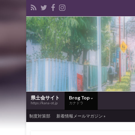
県士会サイト
Brog Top
https://kana-ot.jp
カナドラ
制度対策部
新着情報メールマガジン »