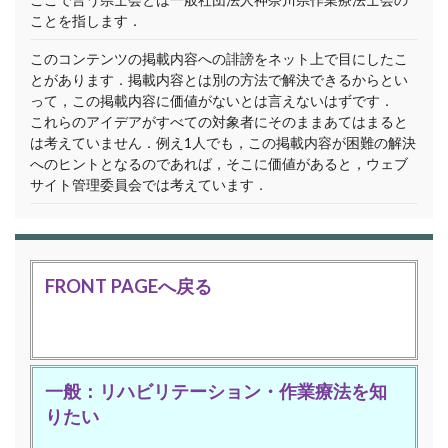
ことを指します．
このコンテンツの掲載内容への誹謗をネット上で目にしたこ
とがあります．掲載内容とは別の方法で解決できるからとい
って，この掲載内容に価値がないとは言えないはずです．
これらのアイデアがすべての対象者にそのままあてはまると
は考えていません．例え1人でも，この掲載内容が困難の解決
へのヒントとなるのであれば，そこに価値があると，ウェブ
サイト管理委員会では考えています．
FRONT PAGEへ戻る
一般：リハビリテーション・作業療法を知
りたい