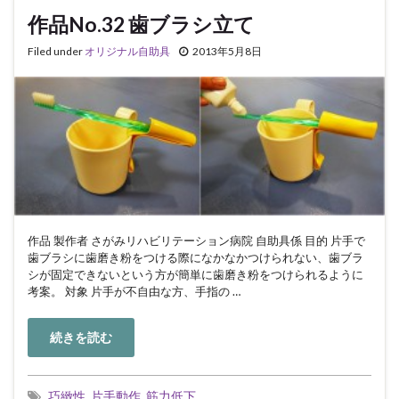
作品No.32 歯ブラシ立て
Filed under
オリジナル自助具
2013年5月8日
作品 製作者 さがみリハビリテーション病院 自助具係 目的 片手で
歯ブラシに歯磨き粉をつける際になかなかつけられない、歯ブラ
シが固定できないという方が簡単に歯磨き粉をつけられるように
考案。 対象 片手が不自由な方、手指の …
続きを読む
巧緻性
,
片手動作
,
筋力低下