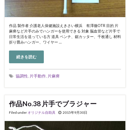
作品 製作者 介護老人保健施設えきさい横浜 有澤徹OTR 目的 片
麻痺など片手のみでハンガーを使用できる 対象 脳血管など片手で
日常生活を送っている方 道具 ペンチ、鋸カッター、千枚通し 材料
折り畳みハンガー、ワイヤー …
続きを読む
協調性
,
片手動作
,
片麻痺
作品No.38 片手でブラジャー
Filed under
オリジナル自助具
2015年9月30日