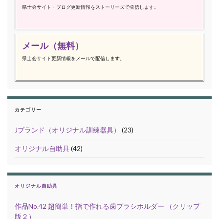
県士会サイト・ブログ更新情報をストーリーズで発信します。
メール（無料）
県士会サイト更新情報をメールで配信します。
カテゴリー
Jブランド（オリジナル訓練器具）
(23)
オリジナル自助具
(42)
オリジナル自助具
作品No.42 超簡単！指で作れる歯ブラシホルダー （クリップ
版２）