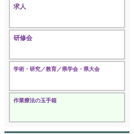
求人
研修会
学術・研究／教育／県学会・県大会
作業療法の玉手箱