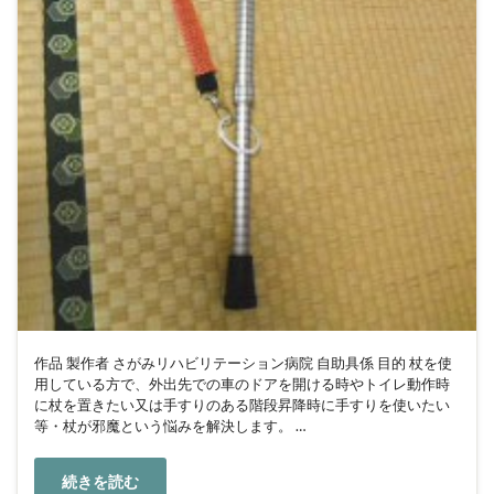
作品 製作者 さがみリハビリテーション病院 自助具係 目的 杖を使
用している方で、外出先での車のドアを開ける時やトイレ動作時
に杖を置きたい又は手すりのある階段昇降時に手すりを使いたい
等・杖が邪魔という悩みを解決します。 …
続きを読む