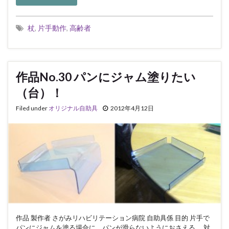
杖
,
片手動作
,
高齢者
作品No.30 パンにジャム塗りたい
（台）！
Filed under
オリジナル自助具
2012年4月12日
作品 製作者 さがみリハビリテーション病院 自助具係 目的 片手で
パンにジャムを塗る場合に、パンが滑らないようにおさえる。 対