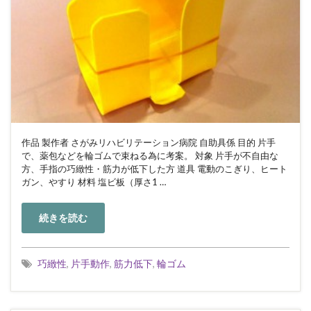
作品 製作者 さがみリハビリテーション病院 自助具係 目的 片手
で、薬包などを輪ゴムで束ねる為に考案。 対象 片手が不自由な
方、手指の巧緻性・筋力が低下した方 道具 電動のこぎり、ヒート
ガン、やすり 材料 塩ビ板（厚さ1 …
続きを読む
巧緻性
,
片手動作
,
筋力低下
,
輪ゴム