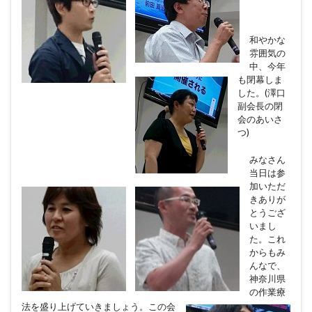
和やかな
雰囲気の
中、今年
も閉幕しま
した。(澤口
副会長の閉
会のあいさ
つ)
みなさん
当日は参
加いただ
きありが
とうござ
いまし
た。これ
からもみ
んなで、
神奈川県
の作業療
法を盛り上げていきましょう。この会