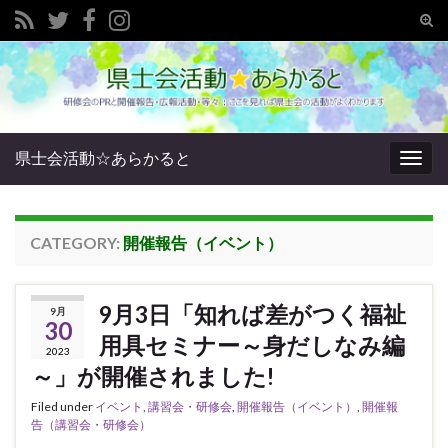
Tog
sear
Search for:
for
県士会活動☆あらかると
Togg
navig
CATEGORY:
開催報告（イベント）
9月3日「知れば差がつく福祉
9月
30
用具セミナー～身だしなみ編
2023
～」が開催されました!
Filed under
イベント
,
講習会・研修会
,
開催報告（イベント）
,
開催報
告（講習会・研修会）