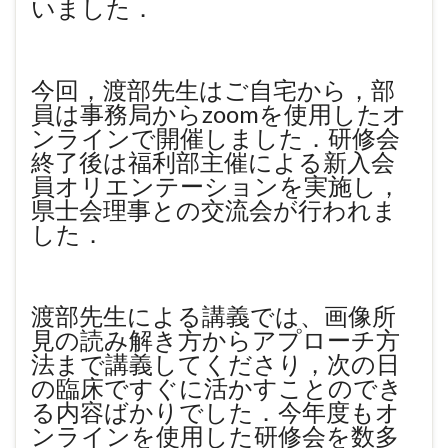
いました．
今回，渡部先生はご自宅から，部
員は事務局からzoomを使用したオ
ンラインで開催しました．研修会
終了後は福利部主催による新入会
員オリエンテーションを実施し，
県士会理事との交流会が行われま
した．
渡部先生による講義では、画像所
見の読み解き方からアプローチ方
法まで講義してくださり，次の日
の臨床ですぐに活かすことのでき
る内容ばかりでした．今年度もオ
ンラインを使用した研修会を数多