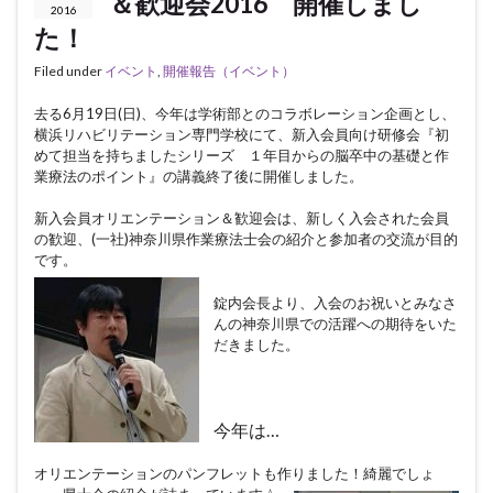
＆歓迎会2016 開催しまし
2016
た！
Filed under
イベント
,
開催報告（イベント）
去る6月19日(日)、今年は学術部とのコラボレーション企画とし、
横浜リハビリテーション専門学校にて、新入会員向け研修会『初
めて担当を持ちましたシリーズ １年目からの脳卒中の基礎と作
業療法のポイント』の講義終了後に開催しました。
新入会員オリエンテーション＆歓迎会は、新しく入会された会員
の歓迎、(一社)神奈川県作業療法士会の紹介と参加者の交流が目的
です。
錠内会長より、入会のお祝いとみなさ
んの神奈川県での活躍への期待をいた
だきました。
今年は…
オリエンテーションのパンフレットも作りました！綺麗でしょ