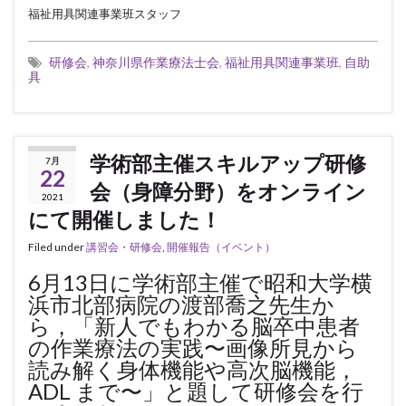
福祉用具関連事業班スタッフ
研修会
,
神奈川県作業療法士会
,
福祉用具関連事業班
,
自助
具
学術部主催スキルアップ研修
7月
22
会（身障分野）をオンライン
2021
にて開催しました！
Filed under
講習会・研修会
,
開催報告（イベント）
6月13日に学術部主催で昭和大学横
浜市北部病院の渡部喬之先生か
ら，「新人でもわかる脳卒中患者
の作業療法の実践〜画像所見から
読み解く身体機能や高次脳機能，
ADL まで〜」と題して研修会を行