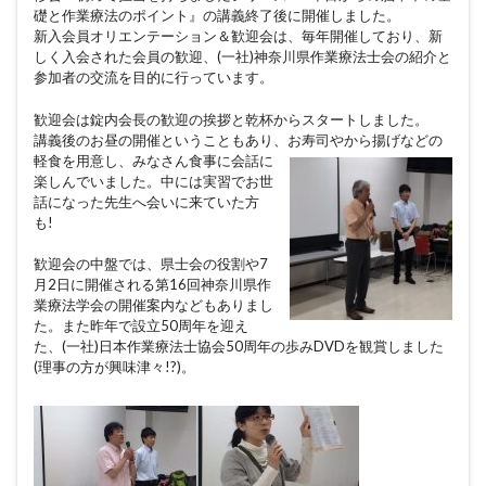
礎と作業療法のポイント』の講義終了後に開催しました。
新入会員オリエンテーション＆歓迎会は、毎年開催しており、新
しく入会された会員の歓迎、(一社)神奈川県作業療法士会の紹介と
参加者の交流を目的に行っています。
歓迎会は錠内会長の歓迎の挨拶と乾杯からスタートしました。
講義後のお昼の開催ということもあり、お寿司やから揚げなどの
軽食を用意
し、みなさん食事に会話に
楽しんでいました。中には実習でお世
話になった先生へ会いに来ていた方
も!
歓迎会の中盤では、県士会の役割や7
月2日に開催される第16回神奈川県作
業療法学会の開催案内などもありまし
た。また昨年で設立50周年を迎え
た、(一社)日本作業療法士協会50周年の歩みDVDを観賞しました
(理事の方が興味津々!?)。