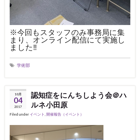
※今回もスタッフのみ事務局に集
まり、オンライン配信にて実施し
ました‼︎
学術部
認知症をにんちしよう会＠ハ
10月
04
ルネ小田原
2017
Filed under
イベント
,
開催報告（イベント）