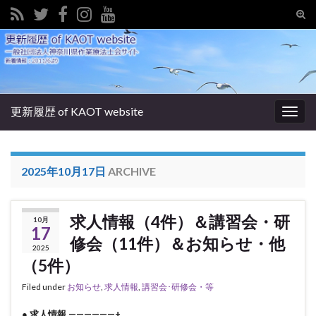
Tog
sear
Search for:
for
更新履歴 of KAOT website
Togg
navig
2025年10月17日
ARCHIVE
求人情報（4件）＆講習会・研
10月
17
修会（11件）＆お知らせ・他
2025
（5件）
Filed under
お知らせ
,
求人情報
,
講習会･研修会・等
● 求人情報 ——————+