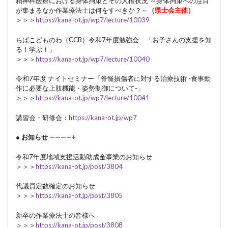
精神科医療における身体拘束とその人権状況 ～身体拘束への注目
が集まるなか作業療法士は何をすべきか？～
（県士会主催）
＞＞＞
https://kana-ot.jp/wp7/lecture/10039
ちばこどものわ（CCB）令和7年度勉強会 「お子さんの支援を知
る！学ぶ！」
＞＞＞
https://kana-ot.jp/wp7/lecture/10040
令和7年度 ナイトセミナー「脊髄損傷者に対する治療技術 -食事動
作に必要な上肢機能・姿勢制御について-」
＞＞＞
https://kana-ot.jp/wp7/lecture/10041
講習会・研修会：
https://kana-ot.jp/wp7
● お知らせ ————+
令和7年度地域支援活動助成金事業のお知らせ
＞＞＞
https://kana-ot.jp/post/3804
代議員定数確定のお知らせ
＞＞＞
https://kana-ot.jp/post/3805
新卒の作業療法士の皆様へ
＞＞＞
https://kana-ot.jp/post/3808