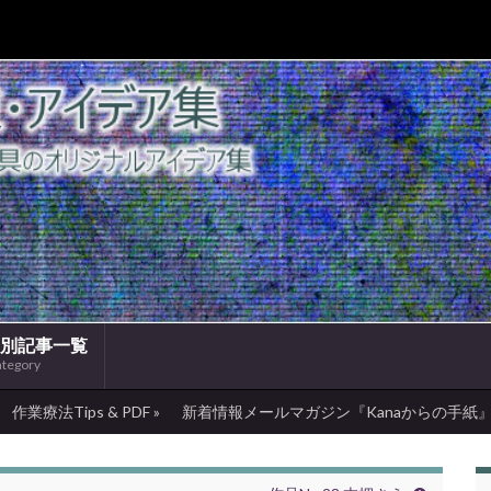
別記事一覧
ategory
作業療法Tips & PDF »
新着情報メールマガジン『Kanaからの手紙』 