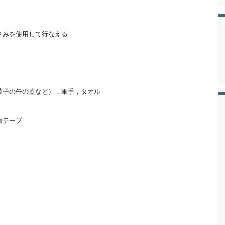
さみを使用して行なえる
菓子の缶の蓋など），軍手，タオル
面テープ