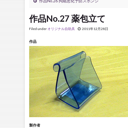
作品No.26 拘縮悪化予防スポンジ
作品No.27 薬包立て
Filed under
オリジナル自助具
2011年12月28日
作品
製作者