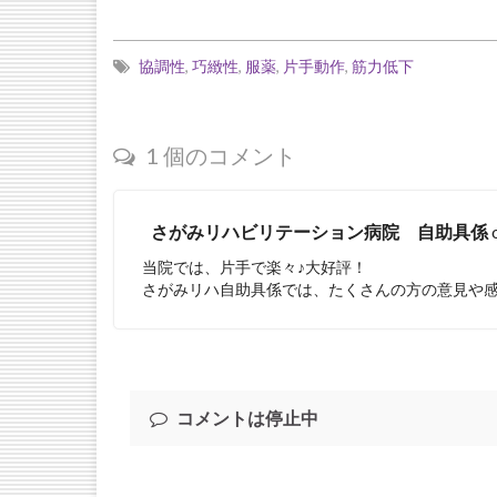
協調性
,
巧緻性
,
服薬
,
片手動作
,
筋力低下
1 個のコメント
さがみリハビリテーション病院 自助具係
当院では、片手で楽々♪大好評！
さがみリハ自助具係では、たくさんの方の意見や
コメントは停止中