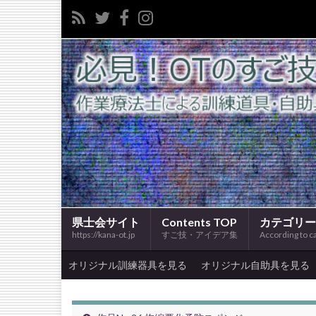
県士会サイト
Contents TOP
カテゴリー
https://kana-ot.jp
すご技・アイデア集
According to c
オリジナル訓練器具を見る
オリジナル自助具を見る