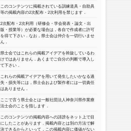
このコンテンツに掲載されている訓練道具・自助具
等の掲載内容の2次配布・2次利用を禁じます．
2次配布・2次利用（研修会・学会発表・論文・出
版・授業等）が必要な場合は，各自で作成者に許可
を得て下さい．なお，県士会は仲介を一切行いませ
ん．
県士会ではこれらの掲載アイデアを斡旋しているわ
けではありません．あくまでご自分の判断で導入し
て下さい．
これらの掲載アイデアを用いて発生したいかなる過
失・損失等には，県士会および製作者には一切責任
はありません．
ここで言う県士会とは一般社団法人神奈川県作業療
法士会のことを指します．
このコンテンツの掲載内容への誹謗をネット上で目
にしたことがあります．掲載内容とは別の方法で解
決できるからといって，この掲載内容に価値がない