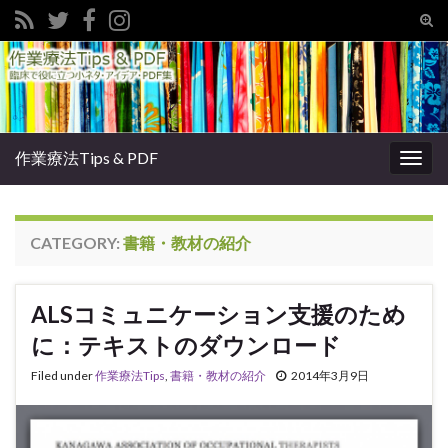
Tog
sear
Search for:
for
作業療法Tips & PDF
Togg
navig
CATEGORY:
書籍・教材の紹介
ALSコミュニケーション支援のため
に：テキストのダウンロード
Filed under
作業療法Tips
,
書籍・教材の紹介
2014年3月9日