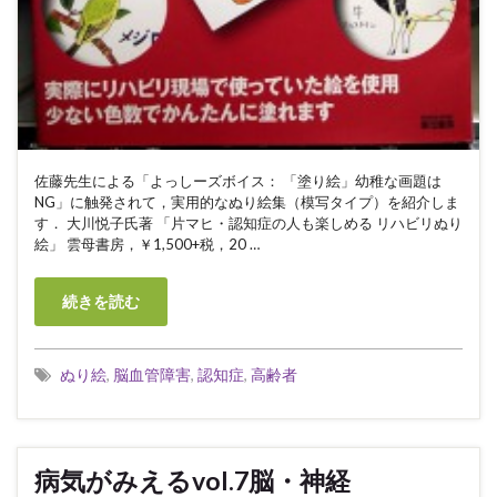
佐藤先生による「よっしーズボイス： 「塗り絵」幼稚な画題は
NG」に触発されて，実用的なぬり絵集（模写タイプ）を紹介しま
す． 大川悦子氏著 「片マヒ・認知症の人も楽しめる リハビリぬり
絵」 雲母書房，￥1,500+税，20 …
続きを読む
ぬり絵
,
脳血管障害
,
認知症
,
高齢者
病気がみえるvol.7脳・神経