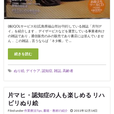
(株)QOLサービス社(広島県福山市)が刊行している雑誌「月刊デ
イ」を紹介します． デイザービスなどを運営している事業者向け
の雑誌であり，通信販売のみの販売であり書店には並んでいませ
ん． この雑誌，言うならば「ネタ帳」で …
続きを読む
ぬり絵
,
デイケア
,
認知症
,
雑誌
,
高齢者
片マヒ・認知症の人も楽しめる リハ
ビリぬり絵
Filed under
作業療法Tips
,
書籍・教材の紹介
2011年12月14日