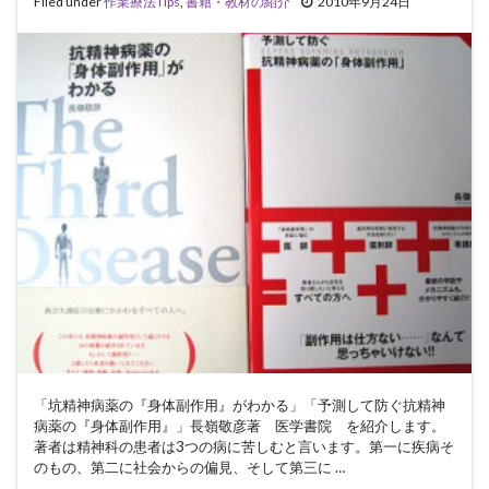
Filed under
作業療法Tips
,
書籍・教材の紹介
2010年9月24日
「坑精神病薬の『身体副作用』がわかる」「予測して防ぐ抗精神
病薬の『身体副作用』」長嶺敬彦著 医学書院 を紹介します。
著者は精神科の患者は3つの病に苦しむと言います。第一に疾病そ
のもの、第二に社会からの偏見、そして第三に …