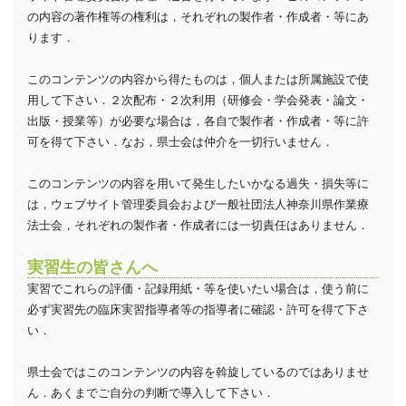
の内容の著作権等の権利は，それぞれの製作者・作成者・等にあ
ります．
このコンテンツの内容から得たものは，個人または所属施設で使
用して下さい．２次配布・２次利用（研修会・学会発表・論文・
出版・授業等）が必要な場合は，各自で製作者・作成者・等に許
可を得て下さい．なお，県士会は仲介を一切行いません．
このコンテンツの内容を用いて発生したいかなる過失・損失等に
は，ウェブサイト管理委員会および一般社団法人神奈川県作業療
法士会，それぞれの製作者・作成者には一切責任はありません．
実習生の皆さんへ
実習でこれらの評価・記録用紙・等を使いたい場合は，使う前に
必ず実習先の臨床実習指導者等の指導者に確認・許可を得て下さ
い．
県士会ではこのコンテンツの内容を斡旋しているのではありませ
ん．あくまでご自分の判断で導入して下さい．