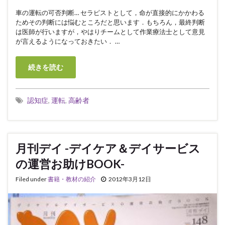
車の運転の可否判断… セラピストとして，命が直接的にかかわる
ためその判断には悩むところだと思います．もちろん，最終判断
は医師が行いますが，やはりチームとして作業療法士として意見
が言えるようになっておきたい． …
続きを読む
認知症
,
運転
,
高齢者
月刊デイ -デイケア＆デイサービス
の運営お助けBOOK-
Filed under
書籍・教材の紹介
2012年3月12日