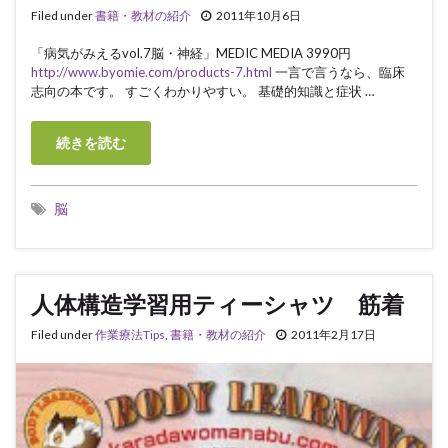
Filed under
書籍・教材の紹介
2011年10月6日
「病気がみえるvol.7脳・神経」MEDIC MEDIA 3990円
http://www.byomie.com/products-7.html
一言で言うなら、臨床
志向の本です。 すごくわかりやすい。 基礎的知識と症状 …
続きを読む
脳
人体構造学習用ティーシャツ 筋着
Filed under
作業療法Tips
,
書籍・教材の紹介
2011年2月17日