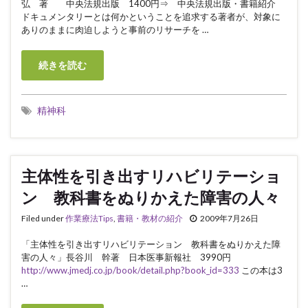
弘 著 中央法規出版 1400円⇒ 中央法規出版・書籍紹介
ドキュメンタリーとは何かということを追求する著者が、対象に
ありのままに肉迫しようと事前のリサーチを …
続きを読む
精神科
主体性を引き出すリハビリテーショ
ン 教科書をぬりかえた障害の人々
Filed under
作業療法Tips
,
書籍・教材の紹介
2009年7月26日
「主体性を引き出すリハビリテーション 教科書をぬりかえた障
害の人々」長谷川 幹著 日本医事新報社 3990円
http://www.jmedj.co.jp/book/detail.php?book_id=333
この本は3
…