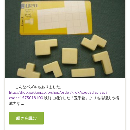
↓ こんなパズルもありました。
http://shop.gakken.co.jp/shop/order/k_ok/goodsdisp.asp?
code=1575018100
以前に紹介した「玉手箱」よりも推理力や構
成力な …
続きを読む