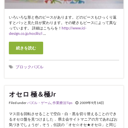
いろいろな形と色のピースがあります。どのピースもひっくり返
すとパッと見た目が変わります。その硬さもピースによって異な
っています。 詳細はこちらを！
http://www.ici-
design.co.jp/nocilis/i
…
続きを読む
ブロックパズル
オセロ 極＆極Jr
Filed under
パズル・ゲーム
,
作業療法Tips
2009年9月14日
マス目を回転させることで空白・白・黒を切り替えることのでき
るオセロ盤を見つけました． 県士会サイトマニアの方であればお
気づきでしょうが，そう，伝説の「オセ☆オセ★オセロ」と同じ