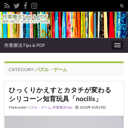
Tog
sear
Search for:
for
作業療法Tips & PDF
Togg
navig
CATEGORY:
パズル・ゲーム
ひっくりかえすとカタチが変わる
シリコーン知育玩具「nocilis」
Filed under
パズル・ゲーム
,
作業療法Tips
2010年10月29日