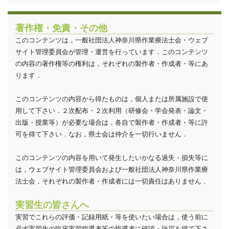
著作権・免責・その他
このコンテンツは，一般社団法人神奈川県作業療法士会・ウェブ
サイト管理委員会が管理・運営を行っています．このコンテンツ
の内容の著作権等の権利は，それぞれの製作者・作成者・等にあ
ります．
このコンテンツの内容から得たものは，個人または所属施設で使
用して下さい．２次配布・２次利用（研修会・学会発表・論文・
出版・授業等）が必要な場合は，各自で製作者・作成者・等に許
可を得て下さい．なお，県士会は仲介を一切行いません．
このコンテンツの内容を用いて発生したいかなる過失・損失等に
は，ウェブサイト管理委員会および一般社団法人神奈川県作業療
法士会，それぞれの製作者・作成者には一切責任はありません．
実習生の皆さんへ
実習でこれらの評価・記録用紙・等を使いたい場合は，使う前に
必ず実習先の臨床実習指導者等の指導者に確認・許可を得て下さ