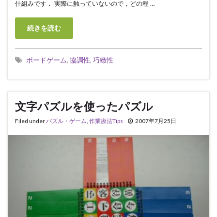
仕組みです． 実際に触っていないので，どの程 …
続きを読む
ボードゲーム
,
協調性
,
巧緻性
文字パズルを使ったパズル
Filed under
パズル・ゲーム
,
作業療法Tips
2007年7月25日