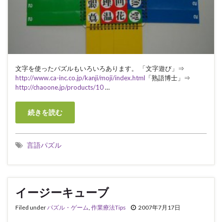
文字を使ったパズルもいろいろあります。 「文字遊び」⇒
http://www.ca-inc.co.jp/kanji/moji/index.html
「熟語博士」⇒
http://chaoone.jp/products/10
…
続きを読む
言語パズル
イージーキューブ
Filed under
パズル・ゲーム
,
作業療法Tips
2007年7月17日